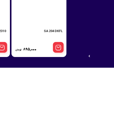
0-MBW33 DKFL
SA 204 DKFL
۸۹۵,۰۰۰
تومان