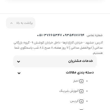
برگشت به بالا
شماره تماس
09354117894 051-37665347
آدرس: مشهد - خیابان گاراژدارها - داخل خیابان کوشش 9 - گروه بازرگانی
عدالتی ( ابوالفضل عدالتی ) 7 روز هفته، 8 صبح تا 8 شب پاسخگوی شما
هستیم.
خدمات مشتریان
دسته بندی مقالات
اخبار
آموزش بلبرینگ
گریس