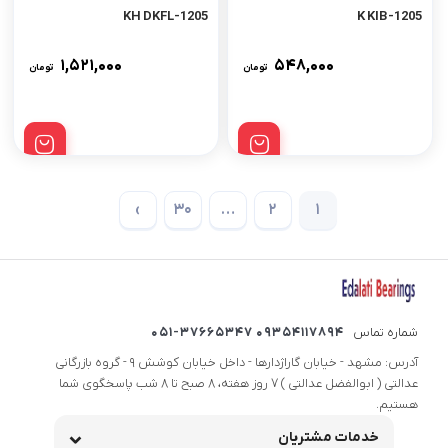
1205-KH DKFL
1205-K KIB
۱,۵۲۱,۰۰۰
۵۴۸,۰۰۰
تومان
تومان
›
30
…
2
1
شماره تماس
09354117894 051-37665347
آدرس: مشهد - خیابان گاراژدارها - داخل خیابان کوشش 9 - گروه بازرگانی
عدالتی ( ابوالفضل عدالتی ) 7 روز هفته، 8 صبح تا 8 شب پاسخگوی شما
هستیم.
خدمات مشتریان