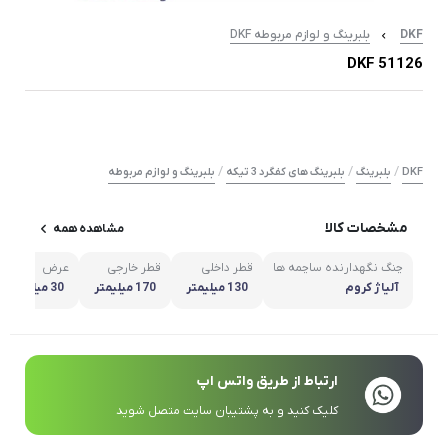
DKF
بلبرینگ و لوازم مربوطه DKF
51126 DKF
/
/
/
DKF
بلبرینگ
بلبرینگ های کفگرد 3 تیکه
بلبرینگ و لوازم مربوطه
مشخصات کالا
مشاهده همه
چنگ نگهدارنده ساچمه ها
قطر داخلی
قطر خارجی
عرض
آلیاژ کروم
130 میلیمتر
170 میلیمتر
30 میلیمتر
ارتباط از طریق واتس اپ
کلیک کنید و به پشتیبان سایت متصل شوید