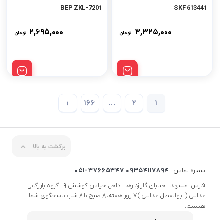
7201-BEP ZKL
613441 SKF
۲,۶۹۵,۰۰۰
۳,۳۲۵,۰۰۰
تومان
تومان
›
166
…
2
1
برگشت به بالا
شماره تماس
09354117894 051-37665347
آدرس: مشهد - خیابان گاراژدارها - داخل خیابان کوشش 9 - گروه بازرگانی
عدالتی ( ابوالفضل عدالتی ) 7 روز هفته، 8 صبح تا 8 شب پاسخگوی شما
هستیم.