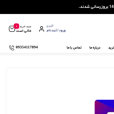
0
کاربری
سبد خرید
ورود / ثبت نام
خالی است
09354117894
رید
درباره ما
تماس با ما
یاتاقان پایه کوتاه UCPA
یاتاقان چهارپیچ مربعی UCF
یاتاقان چشمی دو پیچ UCFL
یاتاقان دایره ای چهار پیچ UCFC
یاتاقان کشویی UCT