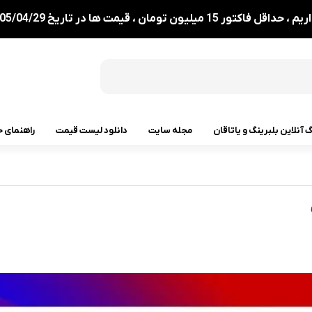
ان ، قیمت ها در تاریخ 1405/04/29 بروزرسانی شدند.
گ آنلاین بلبرینگ و یاتاقان
مجله سایت
دانلود لیست قیمت
راهنمای خ
بلبرینگ شعاعی کروی ( قل قلی )
رولبرینگ
رولبرینگ مخروطی
رولبرینگ بشکه ای
رولبرینگ استوانه ای