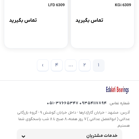
6309 LFD
6309 KGi
تماس بگیرید
تماس بگیرید
›
4
…
2
1
شماره تماس
09354117894 051-37665347
آدرس: مشهد - خیابان گاراژدارها - داخل خیابان کوشش 9 - گروه بازرگانی
عدالتی ( ابوالفضل عدالتی ) 7 روز هفته، 8 صبح تا 8 شب پاسخگوی شما
هستیم.
خدمات مشتریان