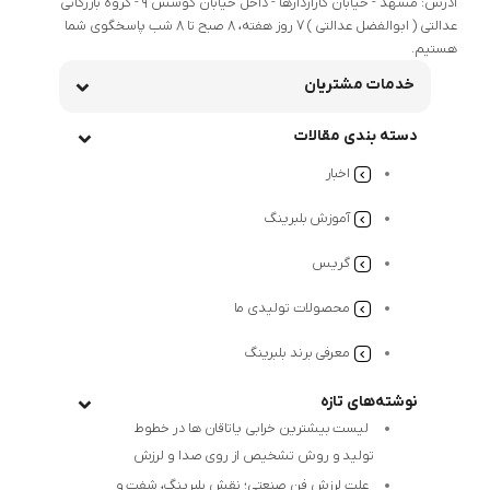
آدرس: مشهد - خیابان گاراژدارها - داخل خیابان کوشش 9 - گروه بازرگانی
عدالتی ( ابوالفضل عدالتی ) 7 روز هفته، 8 صبح تا 8 شب پاسخگوی شما
هستیم.
خدمات مشتریان
دسته بندی مقالات
اخبار
آموزش بلبرینگ
گریس
محصولات تولیدی ما
معرفی برند بلبرینگ
نوشته‌های تازه
لیست بیشترین خرابی‌ یاتاقان ها در خطوط
تولید و روش تشخیص از روی صدا و لرزش
علت لرزش فن صنعتی؛ نقش بلبرینگ، شفت و