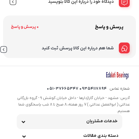
دیدگاه خود را درباره این کالا بنویسید
پرسش و پاسخ
0 پرسش و پاسخ
شما هم درباره این کالا پرسش ثبت کنید
شماره تماس
09354117894 051-37665347
آدرس: مشهد - خیابان گاراژدارها - داخل خیابان کوشش 9 - گروه بازرگانی
عدالتی ( ابوالفضل عدالتی ) 7 روز هفته، 8 صبح تا 8 شب پاسخگوی شما
هستیم.
خدمات مشتریان
دسته بندی مقالات