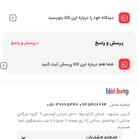
دیدگاه خود را درباره این کالا بنویسید
پرسش و پاسخ
0 پرسش و پاسخ
شما هم درباره این کالا پرسش ثبت کنید
شماره تماس
09354117894 051-37665347
آدرس: مشهد - خیابان گاراژدارها - داخل خیابان کوشش 9 - گروه بازرگانی
عدالتی ( ابوالفضل عدالتی ) 7 روز هفته، 8 صبح تا 8 شب پاسخگوی شما
هستیم.
خدمات مشتریان