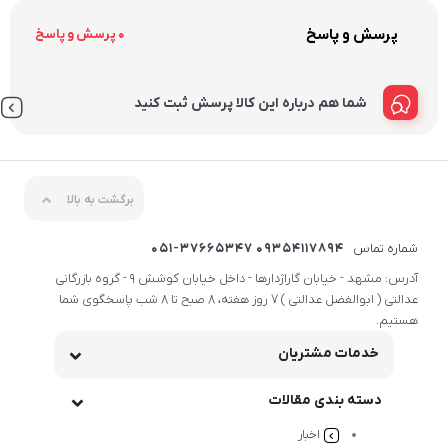
پرسش و پاسخ
0 پرسش و پاسخ
شما هم درباره این کالا پرسش ثبت کنید
برگشت به بالا
شماره تماس
09354117894 051-37665347
آدرس: مشهد - خیابان گاراژدارها - داخل خیابان کوشش 9 - گروه بازرگانی
عدالتی ( ابوالفضل عدالتی ) 7 روز هفته، 8 صبح تا 8 شب پاسخگوی شما
هستیم.
خدمات مشتریان
دسته بندی مقالات
اخبار