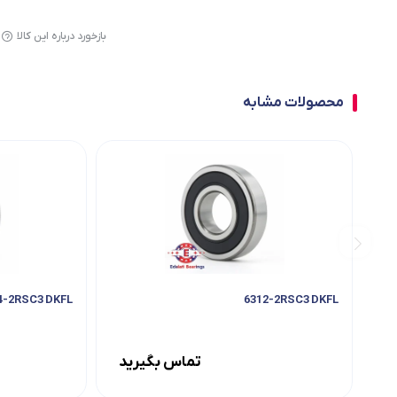
بازخورد درباره این کالا
محصولات مشابه
6804-2RSC3 DKFL
6312-2RSC3 DKFL
تماس بگیرید