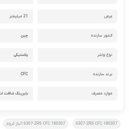
عرض
21 میلیمتر
کشور سازنده
چین
نوع واشر
پلاستیکی
برند سازنده
CFC
موارد مصرف
بلبرینگ شافت لن
180307 6307-2RS CFC
180307 6307-2RS CFC آلیاژ کروم