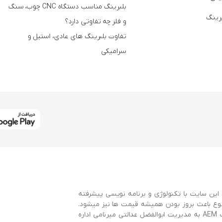
بلبرینگ مناسب دستگاه CNC چوب، سنگ
برینگ
و فلز چه تفاوتی دارد؟
تفاوت بلبرینگ های عادی، استیل و
سرامیکی
این سایت با تکنولوژی و برنامه نویسی پیشرفته
وع باعث بروز بودن همیشه قیمت ها نیز میشود.
این سایت با همکاری سایت AEMBearings و توسط گروه طراحی سایت AEM به مدیریت ابوالفضل عدالتی میرنامی اداره