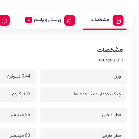
مشخصات
پرسش و پاسخ
مشخصات
6307-2RS CFC
وزن
0.44 کیلوگرم
چنگ نگهدارنده ساچمه ها
آلیاژ کروم
قطر داخلی
35 میلیمتر
قطر خارجی
80 میلیمتر