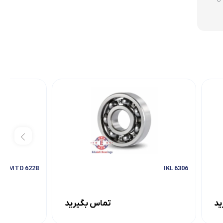
6228 C3 MTD
6306 IKL
ید
تماس بگیرید