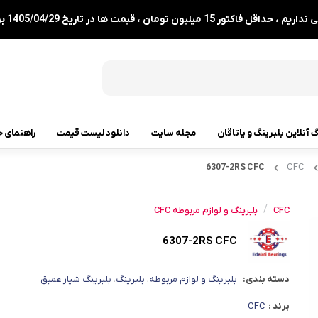
1 میلیون تومان ، قیمت ها در تاریخ 1405/04/29 بروزرسانی شدند.
گ آنلاین بلبرینگ و یاتاقان
مجله سایت
دانلود لیست قیمت
راهنمای خ
CFC
6307-2RS CFC
رولبرینگ
رولبرینگ مخروطی
/
CFC
بلبرینگ و لوازم مربوطه CFC
رولبرینگ بشکه ای
6307-2RS CFC
رولبرینگ استوانه ای
دسته بندی:
بلبرینگ و لوازم مربوطه
بلبرینگ
بلبرینگ شیار عمیق
،
،
رولبرینگ بشکه ای کفگرد
برند :
CFC