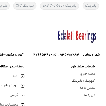
بلبرینگ
بلبرینگ 6307-2RS CFC
بلبرینگ CFC
بلبری
شماره تماس :
09354117894 051-37665347
|
آدرس: مشهد - خیابان گاراژدارها - داخل خیابان کو
خدمات مشتریان
دسته بندی مقالا
مجله خبری
اخبار
آموزشگاه بلبرینگ
آموزش بلبرین
تماس با ما
درباره ما
گریس
محصولات تولی