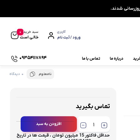
0
سبد خرید
کاربری
خالی است
ورود / ثبت نام
09354117894
رید
درباره ما
تماس با ما
0 دیدگاه
نامعلوم
یاتاقان چشمی دو پیچ UCFL
یاتاقان دایره ای چهار پیچ UCFC
یاتاقان کشویی UCT
تماس بگیرید
یاتاقان صنعتی
افزودن به سبد
چاکنت
توجه : تک فروشی نداریم ،
حداقل فاکتور 15 میلیون تومان ، قیمت ها در تاریخ