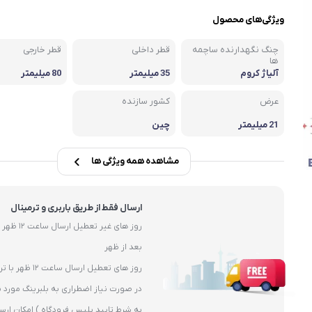
یاتاقان
ویژگی‌های محصول
یاتاقان حلزونی UCP
چنگ نگهدارنده ساچمه
قطر داخلی
قطر خارجی
یاتاقان پایه کوتاه UCPA
ها
آلیاژ کروم
35 میلیمتر
80 میلیمتر
قلی )
یاتاقان چهارپیچ مربعی UCF
عرض
کشور سازنده
21 میلیمتر
چین
مشاهده همه ویژگی ها
ارسال فقط از طریق باربری و ترمینال
بعد از ظهر
روز های تعطیل ارسال ساعت 12 ظهر با ترمیال
در صورت نیاز اضطراری به بلبرینگ مورد ن
به شرط تایید پلیس فرودگاه ) امکان ارس