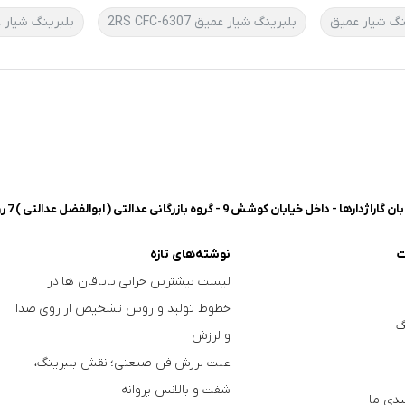
نگ شیار عمیق
بلبرینگ شیار عمیق 6307-2RS CFC
بلبرینگ شیار عم
شش 9 - گروه بازرگانی عدالتی ( ابوالفضل عدالتی ) 7 روز هفته، 8 صبح تا 8 شب پاسخگوی شما هستیم.
ت
نوشته‌های تازه
لیست بیشترین خرابی‌ یاتاقان ها در
خطوط تولید و روش تشخیص از روی صدا
گ
و لرزش
علت لرزش فن صنعتی؛ نقش بلبرینگ،
شفت و بالانس پروانه
دی ما