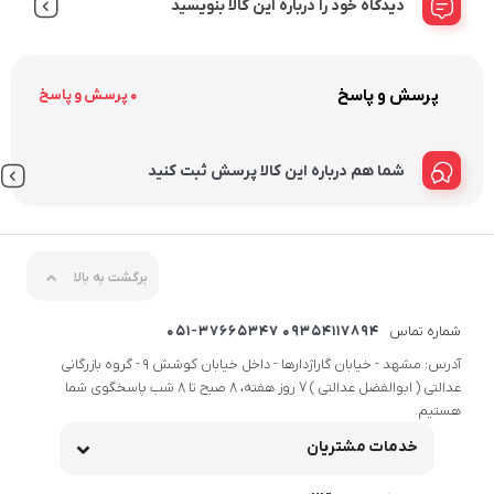
دیدگاه خود را درباره این کالا بنویسید
پرسش و پاسخ
0 پرسش و پاسخ
شما هم درباره این کالا پرسش ثبت کنید
برگشت به بالا
شماره تماس
09354117894 051-37665347
آدرس: مشهد - خیابان گاراژدارها - داخل خیابان کوشش 9 - گروه بازرگانی
عدالتی ( ابوالفضل عدالتی ) 7 روز هفته، 8 صبح تا 8 شب پاسخگوی شما
هستیم.
خدمات مشتریان