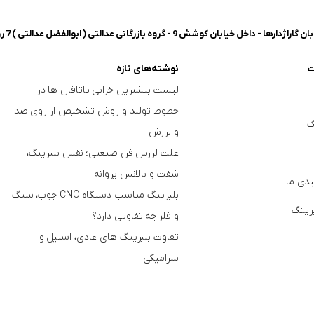
شش 9 - گروه بازرگانی عدالتی ( ابوالفضل عدالتی ) 7 روز هفته، 8 صبح تا 8 شب پاسخگوی شما هستیم.
ت
نوشته‌های تازه
لیست بیشترین خرابی‌ یاتاقان ها در
خطوط تولید و روش تشخیص از روی صدا
گ
و لرزش
علت لرزش فن صنعتی؛ نقش بلبرینگ،
شفت و بالانس پروانه
دی ما
بلبرینگ مناسب دستگاه CNC چوب، سنگ
برینگ
و فلز چه تفاوتی دارد؟
تفاوت بلبرینگ های عادی، استیل و
سرامیکی