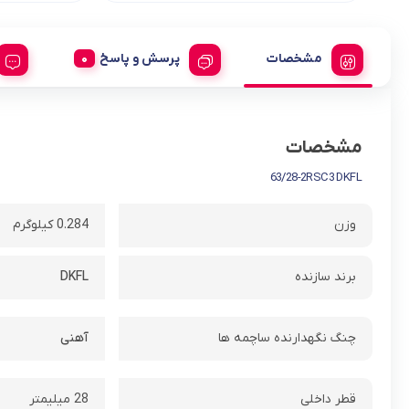
مشخصات
پرسش و پاسخ
مشخصات
63/28-2RSC3 DKFL
وزن
0.284 کیلوگرم
برند سازنده
DKFL
چنگ نگهدارنده ساچمه ها
آهنی
قطر داخلی
28 میلیمتر