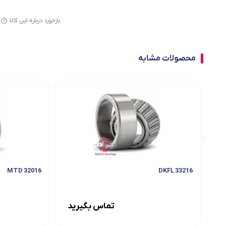
بازخورد درباره این کالا
محصولات مشابه
32016 MTD
33216 DKFL
تماس بگیرید