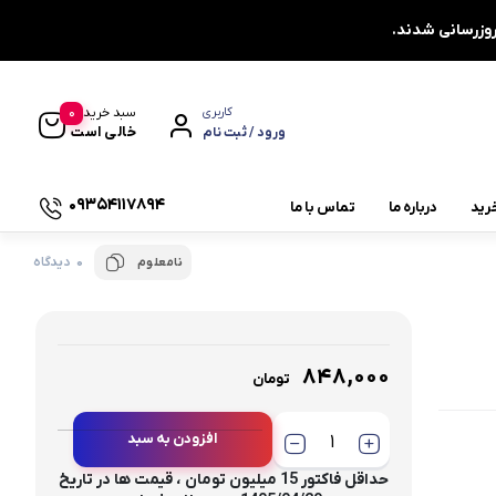
0
سبد خرید
کاربری
خالی است
ورود / ثبت نام
09354117894
رید
درباره ما
تماس با ما
0 دیدگاه
نامعلوم
یاتاقان چشمی دو پیچ UCFL
یاتاقان دایره ای چهار پیچ UCFC
یاتاقان کشویی UCT
۸۴۸,۰۰۰
تومان
یاتاقان صنعتی
افزودن به سبد
چاکنت
توجه : تک فروشی نداریم ،
حداقل فاکتور 15 میلیون تومان ، قیمت ها در تاریخ