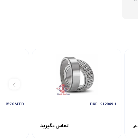
32052X MTD
212049.1 DKFL
تماس بگیرید
مان