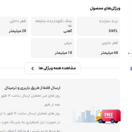
یاتاقان
ویژگی‌های محصول
یاتاقان حلزونی UCP
برند سازنده
چنگ نگهدارنده ساچمه
قطر داخلی
یاتاقان پایه کوتاه UCPA
ها
DKFL
آهنی
28 میلیمتر
قلی )
یاتاقان چهارپیچ مربعی UCF
قطر خارجی
عرض
68 میلیمتر
18 میلیمتر
مشاهده همه ویژگی ها
ارسال فقط از طریق باربری و ترمینال
بعد از ظهر
روز های تعطیل ارسال ساعت 12 ظهر با ترمیال
در صورت نیاز اضطراری به بلبرینگ مورد ن
به شرط تایید پلیس فرودگاه ) امکان ارس