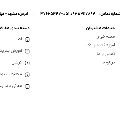
شماره تماس :
09354117894 051-37665347
|
آدرس: مشهد - خیابان گاراژدارها - داخل خیابان کو
خدمات مشتریان
دسته بندی مقالا
مجله خبری
اخبار
آموزشگاه بلبرینگ
آموزش بلبرین
تماس با ما
درباره ما
گریس
محصولات تولی
معرفی برند بل