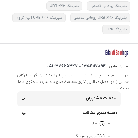
بلبرینگ رومانی قدیمی
بلبرینگ ۶۲۱۶ URB
بلبرینگ ۶۲۱۶ URB رومانی قدیمی
بلبرینگ ۶۲۱۶ URB آلیاژ کروم
بلبرینگ URB
شماره تماس
09354117894 051-37665347
آدرس: مشهد - خیابان گاراژدارها - داخل خیابان کوشش 9 - گروه بازرگانی
عدالتی ( ابوالفضل عدالتی ) 7 روز هفته، 8 صبح تا 8 شب پاسخگوی شما
هستیم.
خدمات مشتریان
دسته بندی مقالات
اخبار
آموزش بلبرینگ