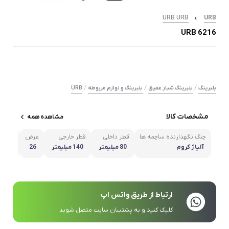
URB URB
URB
6216 URB
/
/
/
بلبرینگ
بلبرینگ شیار عمیق
بلبرینگ و لوازم مربوطه
URB
مشخصات کالا
مشاهده همه
چنگ نگهدارنده ساچمه ها
قطر داخلی
قطر خارجی
عرض
کشور 
آلیاژ کروم
80 میلیمتر
140 میلیمتر
26
رومان
ارتباط از طریق واتس اپ
کلیک کنید و به پشتیبان سایت متصل شوید