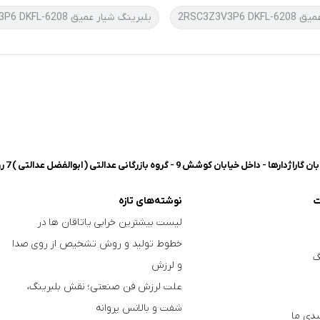
2RSC3Z3V3P6
بلبرینگ شیار عمیق 6208-2RSC3Z3V3P6 DKFL تحت لیسانس آلمان
شش 9 - گروه بازرگانی عدالتی ( ابوالفضل عدالتی ) 7 روز هفته، 8 صبح تا 8 شب پاسخگوی شما هستیم.
ت
نوشته‌های تازه
لیست بیشترین خرابی‌ یاتاقان ها در
خطوط تولید و روش تشخیص از روی صدا
گ
و لرزش
علت لرزش فن صنعتی؛ نقش بلبرینگ،
شفت و بالانس پروانه
دی ما