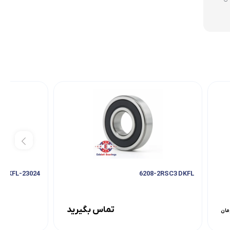
23024-EMBW33 DKFL
6208-2RSC3 DKFL
تماس بگیرید
مان