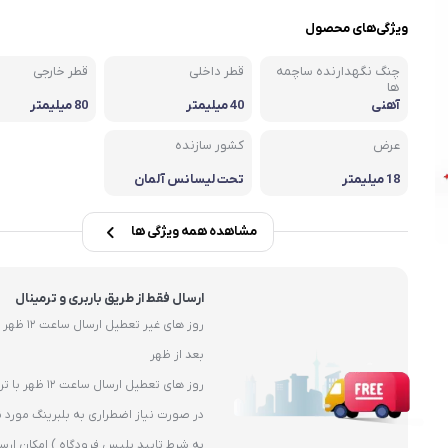
یاتاقان
ویژگی‌های محصول
یاتاقان حلزونی UCP
چنگ نگهدارنده ساچمه
قطر داخلی
قطر خارجی
یاتاقان پایه کوتاه UCPA
ها
آهنی
40 میلیمتر
80 میلیمتر
قلی )
یاتاقان چهارپیچ مربعی UCF
عرض
کشور سازنده
18 میلیمتر
تحت لیسانس آلمان
مشاهده همه ویژگی ها
ارسال فقط از طریق باربری و ترمینال
بعد از ظهر
روز های تعطیل ارسال ساعت 12 ظهر با ترمیال
در صورت نیاز اضطراری به بلبرینگ مورد ن
به شرط تایید پلیس فرودگاه ) امکان ارس