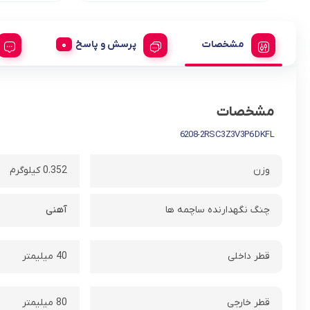
مشخصات
پرسش و پاسخ
مشخصات
6208-2RSC3Z3V3P6 DKFL
وزن
0.352 کیلوگرم
چنگ نگهدارنده ساچمه ها
آهنی
قطر داخلی
40 میلیمتر
قطر خارجی
80 میلیمتر