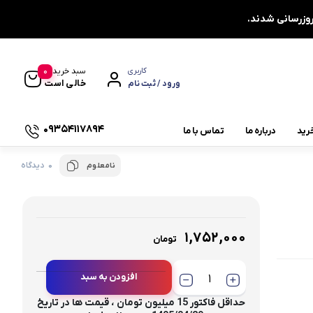
0
سبد خرید
کاربری
خالی است
ورود / ثبت نام
09354117894
رید
درباره ما
تماس با ما
0 دیدگاه
نامعلوم
یاتاقان چشمی دو پیچ UCFL
یاتاقان دایره ای چهار پیچ UCFC
یاتاقان کشویی UCT
۱,۷۵۲,۰۰۰
تومان
یاتاقان صنعتی
افزودن به سبد
چاکنت
توجه : تک فروشی نداریم ،
حداقل فاکتور 15 میلیون تومان ، قیمت ها در تاریخ