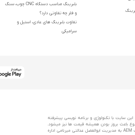
بلبرینگ مناسب دستگاه CNC چوب، سنگ
برینگ
و فلز چه تفاوتی دارد؟
تفاوت بلبرینگ های عادی، استیل و
سرامیکی
این سایت با تکنولوژی و برنامه نویسی پیشرفته
وع باعث بروز بودن همیشه قیمت ها نیز میشود.
این سایت با همکاری سایت AEMBearings و توسط گروه طراحی سایت AEM به مدیریت ابوالفضل عدالتی میرنامی اداره