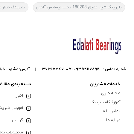
بلبرینگ شیار عمیق 180208 تحت لیسانس آلمان
بلبرینگ شیار عمیق 6208- DKFL
شماره تماس :
09354117894 051-37665347
|
آدرس: مشهد - خیابان گاراژدارها - داخل خیابان کو
خدمات مشتریان
دسته بندی مقالا
مجله خبری
اخبار
آموزشگاه بلبرینگ
آموزش بلبرین
تماس با ما
درباره ما
گریس
محصولات تولی