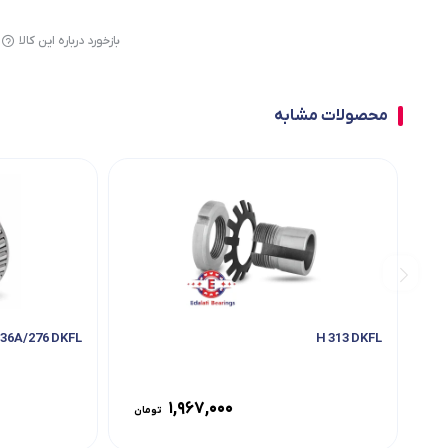
بازخورد درباره این کالا
محصولات مشابه
14136A/276 DKFL
H 313 DKFL
۱,۹۶۷,۰۰۰
تومان