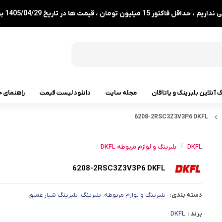
1 میلیون تومان ، قیمت ها در تاریخ 1405/04/29 بروزرسانی شدند.
گ آنلاین بلبرینگ و یاتاقان
مجله سایت
دانلود لیست قیمت
راهنمای خ
6208-2RSC3Z3V3P6 DKFL
رولبرینگ
رولبرینگ مخروطی
/
DKFL
بلبرینگ و لوازم مربوطه DKFL
رولبرینگ بشکه ای
6208-2RSC3Z3V3P6 DKFL
رولبرینگ استوانه ای
دسته بندی:
بلبرینگ و لوازم مربوطه
بلبرینگ
بلبرینگ شیار عمیق
،
،
رولبرینگ بشکه ای کفگرد
برند :
DKFL