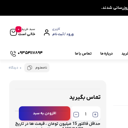
0
سبد خرید
کاربری
خالی است
ورود / ثبت نام
09354117894
رید
درباره ما
تماس با ما
0 دیدگاه
نامعلوم
یاتاقان چشمی دو پیچ UCFL
یاتاقان دایره ای چهار پیچ UCFC
یاتاقان کشویی UCT
تماس بگیرید
یاتاقان صنعتی
افزودن به سبد
چاکنت
توجه : تک فروشی نداریم ،
حداقل فاکتور 15 میلیون تومان ، قیمت ها در تاریخ