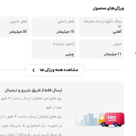
یاتاقان
ویژگی‌های محصول
یاتاقان حلزونی UCP
چنگ نگهدارنده ساچمه
قطر داخلی
قطر خارجی
یاتاقان پایه کوتاه UCPA
ها
آهنی
15 میلیمتر
35 میلیمتر
قلی )
یاتاقان چهارپیچ مربعی UCF
عرض
کشور سازنده
11 میلیمتر
چینی
مشاهده همه ویژگی ها
ارسال فقط از طریق باربری و ترمینال
بعد از ظهر
روز های تعطیل ارسال ساعت 12 ظهر با ترمیال
در صورت نیاز اضطراری به بلبرینگ مورد ن
به شرط تایید پلیس فرودگاه ) امکان ارس