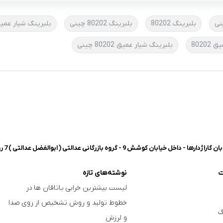
بلبرینگ 80202
بلبرینگ 80202 چینی
بلبرینگ شیار عمیق 6202-UBE ETG
8020
بلبرینگ شیار عمیق 80202 چینی
شش 9 - گروه بازرگانی عدالتی ( ابوالفضل عدالتی ) 7 روز هفته، 8 صبح تا 8 شب پاسخگوی شما هستیم.
ت
نوشته‌های تازه
لیست بیشترین خرابی‌ یاتاقان ها در
خطوط تولید و روش تشخیص از روی صدا
گ
و لرزش