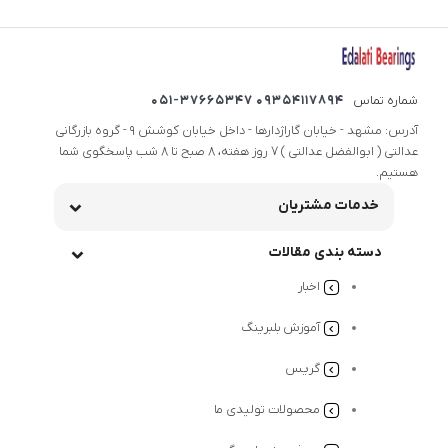
شماره تماس
09354117894 051-37665347
آدرس: مشهد - خیابان گاراژدارها - داخل خیابان کوشش 9 - گروه بازرگانی
عدالتی ( ابوالفضل عدالتی ) 7 روز هفته، 8 صبح تا 8 شب پاسخگوی شما
هستیم.
خدمات مشتریان
دسته بندی مقالات
اخبار
آموزش بلبرینگ
گریس
محصولات تولیدی ما