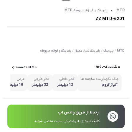
MTD
بلبرینگ و لوازم مربوطه MTD
6201-ZZ MTD
/
/
/
MTD
بلبرینگ
بلبرینگ شیار عمیق
بلبرینگ و لوازم مربوطه
مشخصات کالا
مشاهده همه
چنگ نگهدارنده ساچمه ها
قطر داخلی
قطر خارجی
عرض
آلیاژ کروم
12 میلیمتر
32 میلیمتر
10 میلیمتر
ارتباط از طریق واتس اپ
کلیک کنید و به پشتیبان سایت متصل شوید