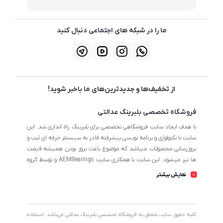
ما را در شبکه های اجتماعی دنبال کنید
از تخفیف‌ها و جدیدترین‌های ما باخبر شوید!
فروشگاه تخصصی بلبرینگ عدالتی
با هدف ایجاد سایت فروشگاهی تخصصی برای بلبرینگ راه اندازی شد. این
سایت با تکنولوژی و برنامه نویسی پیشرفته قادر به سیستم حرفه ای ثبت و
بروزرسانی محصولات میباشد که موضوع باعث بروز بودن همیشه قیمت
ها نیز میشود. این سایت با همکاری سایت AEMBearings و توسط گروه
طراحی سایت AEM به مدیریت ابوالفضل عدالتی میرنامی اداره میشود.
نمایش بیشتر
تمامی محصولات سایت از نظر اطلاعات تخصصی تا جای ممکن در بیشترین
حالت خود است تا مشتریان بتوانند با اطلاعات کامل محصولات را از
فروشگاه انتخاب و خریداری نمایند.
کليه حقوق سايت متعلق به فروشگاه تخصصی بلبرینگ عدالتی می‌باشد. استفاده