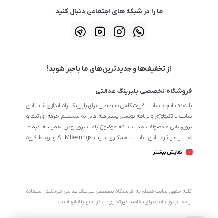
ما را در شبکه های اجتماعی دنبال کنید
از تخفیف‌ها و جدیدترین‌های ما باخبر شوید!
فروشگاه تخصصی بلبرینگ عدالتی
با هدف ایجاد سایت فروشگاهی تخصصی برای بلبرینگ راه اندازی شد. این
سایت با تکنولوژی و برنامه نویسی پیشرفته قادر به سیستم حرفه ای ثبت و
بروزرسانی محصولات میباشد که موضوع باعث بروز بودن همیشه قیمت
ها نیز میشود. این سایت با همکاری سایت AEMBearings و توسط گروه
طراحی سایت AEM به مدیریت ابوالفضل عدالتی میرنامی اداره میشود.
نمایش بیشتر
تمامی محصولات سایت از نظر اطلاعات تخصصی تا جای ممکن در بیشترین
حالت خود است تا مشتریان بتوانند با اطلاعات کامل محصولات را از
فروشگاه انتخاب و خریداری نمایند.
کليه حقوق سايت متعلق به فروشگاه تخصصی بلبرینگ عدالتی می‌باشد. استفاده
از مطالب وبسایت برای مقاصد غیرتجاری با ذکر منبع بلامانع است.