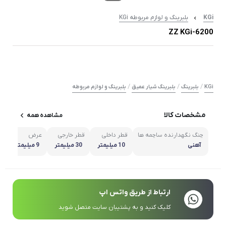
KGi
بلبرینگ و لوازم مربوطه KGi
6200-ZZ KGi
/
/
/
KGi
بلبرینگ
بلبرینگ شیار عمیق
بلبرینگ و لوازم مربوطه
مشخصات کالا
مشاهده همه
چنگ نگهدارنده ساچمه ها
قطر داخلی
قطر خارجی
عرض
ک
آهنی
10 میلیمتر
30 میلیمتر
9 میلیمتر
ارتباط از طریق واتس اپ
کلیک کنید و به پشتیبان سایت متصل شوید