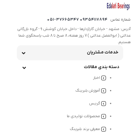
شماره تماس
09354117894 051-37665347
آدرس: مشهد - خیابان گاراژدارها - داخل خیابان کوشش 9 - گروه بازرگانی
عدالتی ( ابوالفضل عدالتی ) 7 روز هفته، 8 صبح تا 8 شب پاسخگوی شما
هستیم.
خدمات مشتریان
دسته بندی مقالات
اخبار
آموزش بلبرینگ
گریس
محصولات تولیدی ما
معرفی برند بلبرینگ