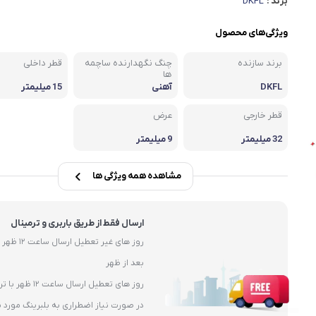
برند :
DKFL
یاتاقان
یاتاقان حلزونی UCP
ویژگی‌های محصول
یاتاقان پایه کوتاه UCPA
برند سازنده
چنگ نگهدارنده ساچمه
قطر داخلی
ها
قلی )
یاتاقان چهارپیچ مربعی UCF
DKFL
آهنی
15 میلیمتر
قطر خارجی
عرض
32 میلیمتر
9 میلیمتر
مشاهده همه ویژگی ها
ارسال فقط از طریق باربری و ترمینال
بعد از ظهر
روز های تعطیل ارسال ساعت 12 ظهر با ترمیال
در صورت نیاز اضطراری به بلبرینگ مورد ن