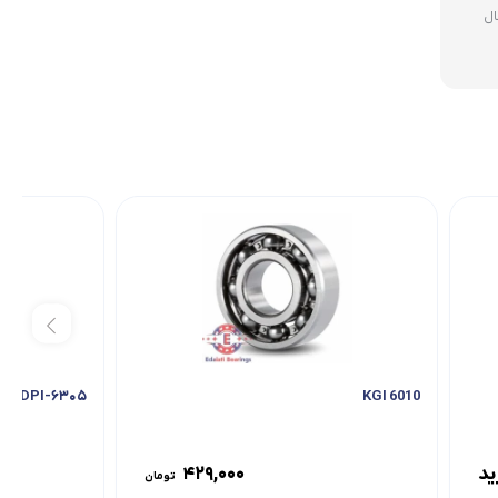
ال
۶۳۰۵-N DPI
6010 KGI
ید
۴۲۹,۰۰۰
تومان