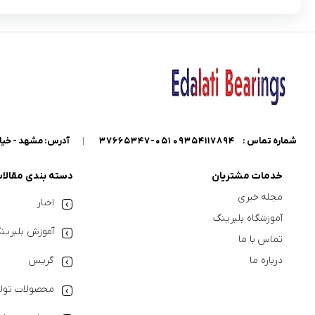
شماره تماس :
09354117894 051-37665347
|
آدرس: مشهد - خیابان گاراژدارها - داخل خیابان کو
خدمات مشتریان
دسته بندی مقالا
مجله خبری
اخبار
آموزشگاه بلبرینگ
آموزش بلبرین
تماس با ما
درباره ما
گریس
محصولات تولی