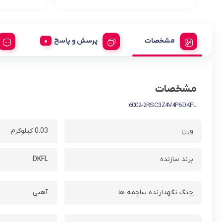
مشخصات
پرسش و پاسخ
مشخصات
6002-2RSC3Z4V4P6 DKFL
وزن
0.03 کیلوگرم
برند سازنده
DKFL
چنگ نگهدارنده ساچمه ها
آهنی