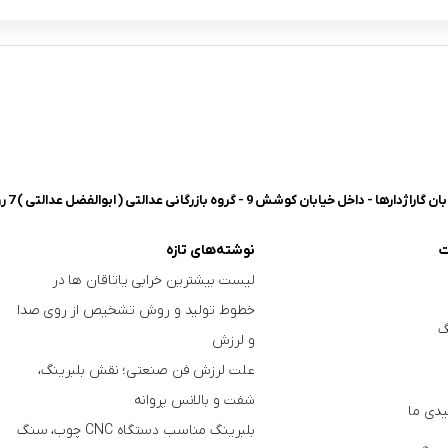
شش 9 - گروه بازرگانی عدالتی ( ابوالفضل عدالتی ) 7 روز هفته، 8 صبح تا 8 شب پاسخگوی شما هستیم.
ت
نوشته‌های تازه
لیست بیشترین خرابی‌ یاتاقان ها در
خطوط تولید و روش تشخیص از روی صدا
گ
و لرزش
علت لرزش فن صنعتی؛ نقش بلبرینگ،
شفت و بالانس پروانه
دی ما
بلبرینگ مناسب دستگاه CNC چوب، سنگ