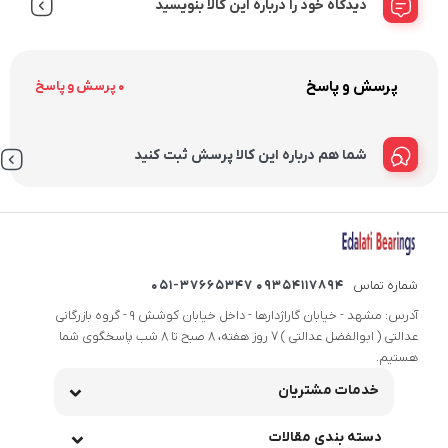
دیدگاه خود را درباره این کالا بنویسید
پرسش و پاسخ
0 پرسش و پاسخ
شما هم درباره این کالا پرسش ثبت کنید
شماره تماس
09354117894 051-37665347
آدرس: مشهد - خیابان گاراژدارها - داخل خیابان کوشش 9 - گروه بازرگانی
عدالتی ( ابوالفضل عدالتی ) 7 روز هفته، 8 صبح تا 8 شب پاسخگوی شما
هستیم.
خدمات مشتریان
دسته بندی مقالات