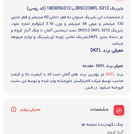
بلبرینگ 5312-2RSC3 DKFL یا 1803056312 (کد روسی)
از مشخصات این بلبرینگ میتوان به قطر داخلی 60 میلیمتر و قطر خارجی
130 میلیمتر و عرض 54 میلیمتر و وزن 3.16 کیلوگرم اشاره نمود.
بلبرینگ 5312-2RSC3 DKFL تحت لیسانس آلمان با چنگ آلیاژ کروم و
جز دسته بندی DKFL,بلبرینگ تماس زاویه ای,بلبرینگ و لوازم مربوطه
میباشد.
معرفی برند DKFL
معرفی برند DKFL : مقدمه
برند
DKFL
جز بهترین برند های آلمان است که با کیفیت بالا و قیمت
مناسب توسط شرکت کامیارگستر خاورمیانه وارد شده و توسط این سایت
فروخته میشود. در قس...
مشخصات
نمایش بیشتر
چنگ نگهدارنده ساچمه ها
آلیاژ کروم