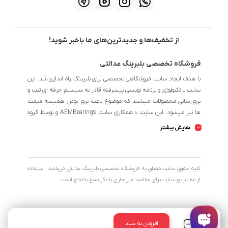
از تخفیف‌ها و جدیدترین‌های ما باخبر شوید!
فروشگاه تخصصی بلبرینگ عدالتی
با هدف ایجاد سایت فروشگاهی تخصصی برای بلبرینگ راه اندازی شد. این
سایت با تکنولوژی و برنامه نویسی پیشرفته قادر به سیستم حرفه ای ثبت و
بروزرسانی محصولات میباشد که موضوع باعث بروز بودن همیشه قیمت
ها نیز میشود. این سایت با همکاری سایت AEMBearings و توسط گروه
طراحی سایت AEM به مدیریت ابوالفضل عدالتی میرنامی اداره میشود.
نمایش بیشتر
تمامی محصولات سایت از نظر اطلاعات تخصصی تا جای ممکن در بیشترین
حالت خود است تا مشتریان بتوانند با اطلاعات کامل محصولات را از
فروشگاه انتخاب و خریداری نمایند.
کليه حقوق سايت متعلق به فروشگاه تخصصی بلبرینگ عدالتی می‌باشد. استفاده
از مطالب وبسایت برای مقاصد غیرتجاری با ذکر منبع بلامانع است.
تعداد
افزودن به سبد