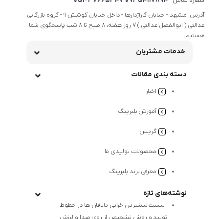
شماره تماس
09354117894 051-37665347
آدرس: مشهد - خیابان گاراژدارها - داخل خیابان کوشش 9 - گروه بازرگانی
عدالتی ( ابوالفضل عدالتی ) 7 روز هفته، 8 صبح تا 8 شب پاسخگوی شما
هستیم.
خدمات مشتریان
دسته بندی مقالات
اخبار
آموزش بلبرینگ
گریس
محصولات تولیدی ما
معرفی برند بلبرینگ
نوشته‌های تازه
لیست بیشترین خرابی‌ یاتاقان ها در خطوط
تولید و روش تشخیص از روی صدا و لرزش