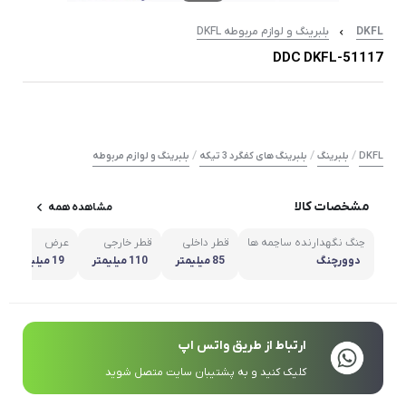
DKFL
بلبرینگ و لوازم مربوطه DKFL
51117-DDC DKFL
/
/
/
DKFL
بلبرینگ
بلبرینگ های کفگرد 3 تیکه
بلبرینگ و لوازم مربوطه
مشخصات کالا
مشاهده همه
چنگ نگهدارنده ساچمه ها
قطر داخلی
قطر خارجی
عرض
دوورچنگ
85 میلیمتر
110 میلیمتر
19 میلیمتر
ارتباط از طریق واتس اپ
کلیک کنید و به پشتیبان سایت متصل شوید