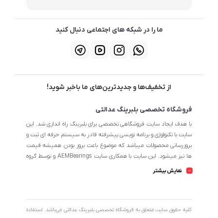
ما را در شبکه های اجتماعی دنبال کنید
از تخفیف‌ها و جدیدترین‌های ما باخبر شوید!
فروشگاه تخصصی بلبرینگ عدالتی
با هدف ایجاد سایت فروشگاهی تخصصی برای بلبرینگ راه اندازی شد. این
سایت با تکنولوژی و برنامه نویسی پیشرفته قادر به سیستم حرفه ای ثبت و
بروزرسانی محصولات میباشد که موضوع باعث بروز بودن همیشه قیمت
ها نیز میشود. این سایت با همکاری سایت AEMBearings و توسط گروه
طراحی سایت AEM به مدیریت ابوالفضل عدالتی میرنامی اداره میشود.
نمایش بیشتر
تمامی محصولات سایت از نظر اطلاعات تخصصی تا جای ممکن در بیشترین
حالت خود است تا مشتریان بتوانند با اطلاعات کامل محصولات را از
فروشگاه انتخاب و خریداری نمایند.
کليه حقوق سايت متعلق به فروشگاه تخصصی بلبرینگ عدالتی می‌باشد. استفاده