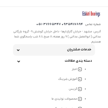
شماره تماس
09354117894 051-37665347
آدرس: مشهد - خیابان گاراژدارها - داخل خیابان کوشش 9 - گروه بازرگانی
عدالتی ( ابوالفضل عدالتی ) 7 روز هفته، 8 صبح تا 8 شب پاسخگوی شما
هستیم.
خدمات مشتریان
دسته بندی مقالات
اخبار
آموزش بلبرینگ
گریس
محصولات تولیدی ما