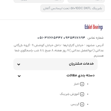
بلبرینگ ۵۱۱۰۹DDC DKFL تحت لیسانس آلمان
شماره تماس
09354117894 051-37665347
آدرس: مشهد - خیابان گاراژدارها - داخل خیابان کوشش 9 - گروه بازرگانی
عدالتی ( ابوالفضل عدالتی ) 7 روز هفته، 8 صبح تا 8 شب پاسخگوی شما
هستیم.
خدمات مشتریان
دسته بندی مقالات
اخبار
آموزش بلبرینگ
گریس