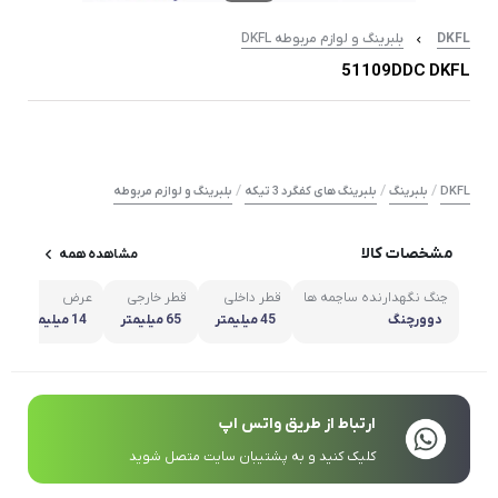
DKFL
بلبرینگ و لوازم مربوطه DKFL
51109DDC DKFL
/
/
/
DKFL
بلبرینگ
بلبرینگ های کفگرد 3 تیکه
بلبرینگ و لوازم مربوطه
مشخصات کالا
مشاهده همه
چنگ نگهدارنده ساچمه ها
قطر داخلی
قطر خارجی
عرض
دوورچنگ
45 میلیمتر
65 میلیمتر
14 میلیمتر
ارتباط از طریق واتس اپ
کلیک کنید و به پشتیبان سایت متصل شوید