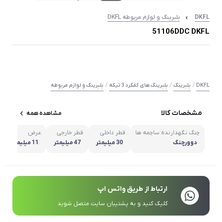
DKFL
بلبرینگ و لوازم مربوطه DKFL
51106DDC DKFL
/
/
/
DKFL
بلبرینگ
بلبرینگ های کفگرد 3 تیکه
بلبرینگ و لوازم مربوطه
مشخصات کالا
مشاهده همه
چنگ نگهدارنده ساچمه ها
قطر داخلی
قطر خارجی
عرض
دوورچنگ
30 میلیمتر
47 میلیمتر
11 میلیمتر
ارتباط از طریق واتس اپ
کلیک کنید و به پشتیبان سایت متصل شوید