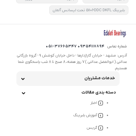
بلبرینگ ۵۱۱۰۶DDC DKFL تحت لیسانس آلمان
شماره تماس
09354117894 051-37665347
آدرس: مشهد - خیابان گاراژدارها - داخل خیابان کوشش 9 - گروه بازرگانی
عدالتی ( ابوالفضل عدالتی ) 7 روز هفته، 8 صبح تا 8 شب پاسخگوی شما
هستیم.
خدمات مشتریان
دسته بندی مقالات
اخبار
آموزش بلبرینگ
گریس