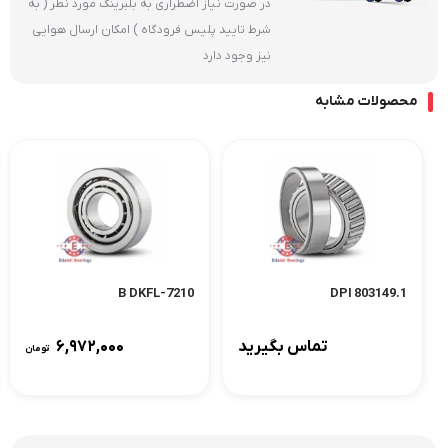
در صورت نیاز اضطراری به بلبرینگ مورد نظر ( به
شرط تایید پلیس فرودگاه ) امکان ارسال هوایی
نیز وجود دارد
محصولات مشابه
7210-B DKFL
803149.1 DPI
تماس بگیرید
۶,۹۷۲,۰۰۰
تومان