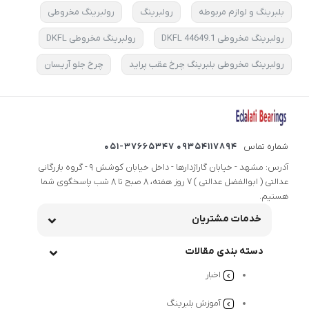
بلبرینگ و لوازم مربوطه
رولبرینگ
رولبرینگ مخروطی
رولبرینگ مخروطی 44649.1 DKFL
رولبرینگ مخروطی DKFL
رولبرینگ مخروطی بلبرینگ چرخ عقب پراید
چرخ جلو آریسان
شماره تماس
09354117894 051-37665347
آدرس: مشهد - خیابان گاراژدارها - داخل خیابان کوشش 9 - گروه بازرگانی
عدالتی ( ابوالفضل عدالتی ) 7 روز هفته، 8 صبح تا 8 شب پاسخگوی شما
هستیم.
خدمات مشتریان
دسته بندی مقالات
اخبار
آموزش بلبرینگ