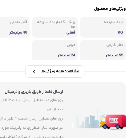
یاتاقان
ویژگی‌های محصول
یاتاقان حلزونی UCP
برند سازنده
چنگ نگهدارنده ساچمه
قطر داخلی
یاتاقان پایه کوتاه UCPA
ها
KG
آهنی
40 میلیمتر
قلی )
یاتاقان چهارپیچ مربعی UCF
قطر خارجی
عرض
55 میلیمتر
24 میلیمتر
مشاهده همه ویژگی ها
ارسال فقط از طریق باربری و ترمینال
بعد از ظهر
روز های تعطیل ارسال ساعت 12 ظهر با ترمیال
در صورت نیاز اضطراری به بلبرینگ مورد ن
به شرط تایید پلیس فرودگاه ) امکان ارس