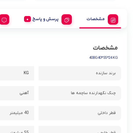
مشخصات
پرسش و پاسخ
مشخصات
40BG40*55*24 KG
برند سازنده
KG
چنگ نگهدارنده ساچمه ها
آهنی
قطر داخلی
40 میلیمتر
قطر خارجی
55 میلیمتر