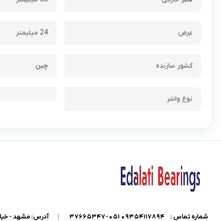
عرض
24 میلیمتر
کشور سازنده
چین
نوع واشر
شماره تماس :
09354117894 051-37665347
|
آدرس: مشهد - خیابان گاراژدارها - داخل خیابان کو