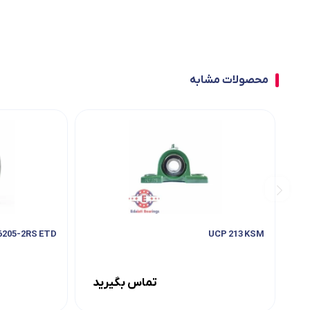
محصولات مشابه
6205-2RS ETD
UCP 213 KSM
تماس بگیرید