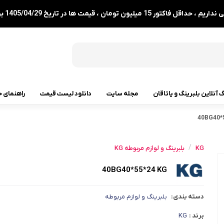
1 میلیون تومان ، قیمت ها در تاریخ 1405/04/29 بروزرسانی شدند.
گ آنلاین بلبرینگ و یاتاقان
مجله سایت
دانلود لیست قیمت
راهنمای خ
40BG40*
رولبرینگ
رولبرینگ مخروطی
/
KG
بلبرینگ و لوازم مربوطه KG
رولبرینگ بشکه ای
40BG40*55*24 KG
رولبرینگ استوانه ای
دسته بندی:
بلبرینگ و لوازم مربوطه
رولبرینگ بشکه ای کفگرد
برند :
KG