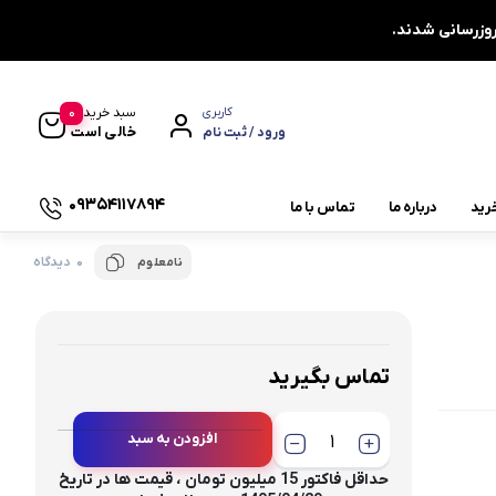
0
سبد خرید
کاربری
خالی است
ورود / ثبت نام
09354117894
رید
درباره ما
تماس با ما
0 دیدگاه
نامعلوم
یاتاقان چشمی دو پیچ UCFL
یاتاقان دایره ای چهار پیچ UCFC
یاتاقان کشویی UCT
تماس بگیرید
یاتاقان صنعتی
افزودن به سبد
چاکنت
توجه : تک فروشی نداریم ،
حداقل فاکتور 15 میلیون تومان ، قیمت ها در تاریخ