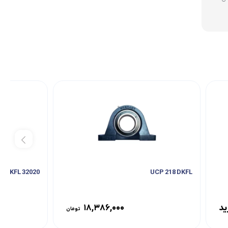
32020 DKFL
UCP 218 DKFL
ید
۱۸,۳۸۶,۰۰۰
تومان