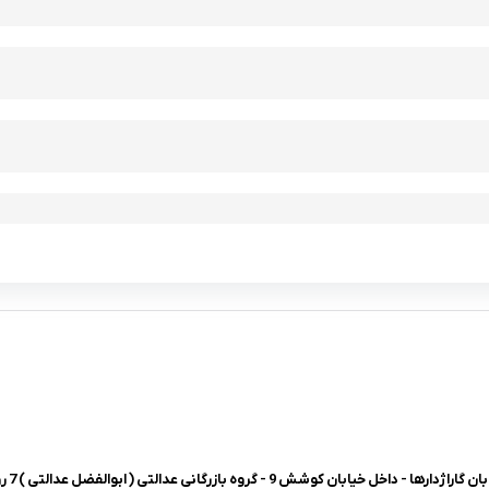
شش 9 - گروه بازرگانی عدالتی ( ابوالفضل عدالتی ) 7 روز هفته، 8 صبح تا 8 شب پاسخگوی شما هستیم.