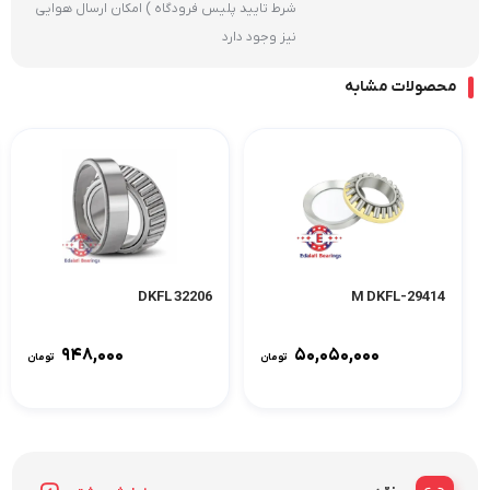
شرط تایید پلیس فرودگاه ) امکان ارسال هوایی
نیز وجود دارد
محصولات مشابه
32206 DKFL
29414-M DKFL
۹۴۸,۰۰۰
۵۰,۰۵۰,۰۰۰
تومان
تومان