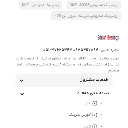
رولبرینگ مخروطی 32005 DKFL
رولبرینگ مخروطی DKFL
رولبرینگ مخروطی بلبرینگ پنیون پژو 405
شماره تماس
09354117894 051-37665347
آدرس: مشهد - خیابان گاراژدارها - داخل خیابان کوشش 9 - گروه بازرگانی
عدالتی ( ابوالفضل عدالتی ) 7 روز هفته، 8 صبح تا 8 شب پاسخگوی شما
هستیم.
خدمات مشتریان
دسته بندی مقالات
اخبار
آموزش بلبرینگ
گریس