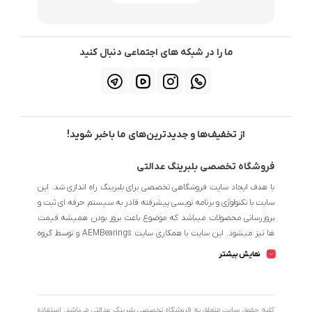
ما را در شبکه های اجتماعی دنبال کنید
از تخفیف‌ها و جدیدترین‌های ما باخبر شوید!
فروشگاه تخصصی بلبرینگ عدالتی
با هدف ایجاد سایت فروشگاهی تخصصی برای بلبرینگ راه اندازی شد. این
سایت با تکنولوژی و برنامه نویسی پیشرفته قادر به سیستم حرفه ای ثبت و
بروزرسانی محصولات میباشد که موضوع باعث بروز بودن همیشه قیمت
ها نیز میشود. این سایت با همکاری سایت AEMBearings و توسط گروه
طراحی سایت AEM به مدیریت ابوالفضل عدالتی میرنامی اداره میشود.
نمایش بیشتر
تمامی محصولات سایت از نظر اطلاعات تخصصی تا جای ممکن در بیشترین
حالت خود است تا مشتریان بتوانند با اطلاعات کامل محصولات را از
فروشگاه انتخاب و خریداری نمایند.
کليه حقوق سايت متعلق به فروشگاه تخصصی بلبرینگ عدالتی می‌باشد. استفاده