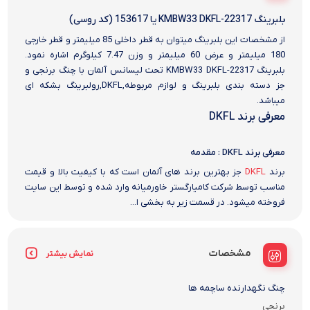
بلبرینگ 22317-KMBW33 DKFL یا 153617 (کد روسی)
از مشخصات این بلبرینگ میتوان به قطر داخلی 85 میلیمتر و قطر خارجی
180 میلیمتر و عرض 60 میلیمتر و وزن 7.47 کیلوگرم اشاره نمود.
بلبرینگ 22317-KMBW33 DKFL تحت لیسانس آلمان با چنگ برنجی و
جز دسته بندی بلبرینگ و لوازم مربوطه,DKFL,رولبرینگ بشکه ای
میباشد.
معرفی برند DKFL
معرفی برند DKFL : مقدمه
برند
DKFL
جز بهترین برند های آلمان است که با کیفیت بالا و قیمت
مناسب توسط شرکت کامیارگستر خاورمیانه وارد شده و توسط این سایت
فروخته میشود. در قسمت زیر به بخشی ا...
مشخصات
نمایش بیشتر
چنگ نگهدارنده ساچمه ها
برنجی