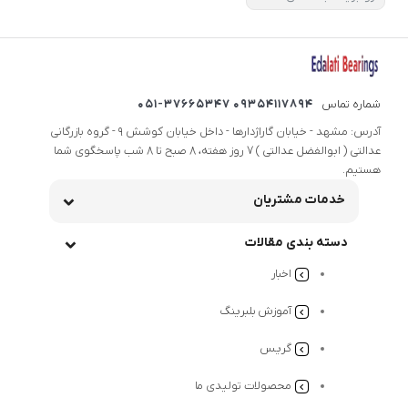
شماره تماس
09354117894 051-37665347
آدرس: مشهد - خیابان گاراژدارها - داخل خیابان کوشش 9 - گروه بازرگانی
عدالتی ( ابوالفضل عدالتی ) 7 روز هفته، 8 صبح تا 8 شب پاسخگوی شما
هستیم.
خدمات مشتریان
دسته بندی مقالات
اخبار
آموزش بلبرینگ
گریس
محصولات تولیدی ما