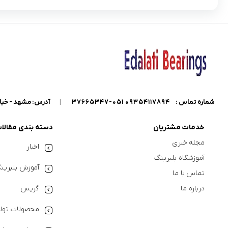
شماره تماس :
09354117894 051-37665347
|
آدرس: مشهد - خیابان گاراژدارها - داخل خیابان کو
خدمات مشتریان
دسته بندی مقالا
مجله خبری
اخبار
آموزشگاه بلبرینگ
آموزش بلبرین
تماس با ما
درباره ما
گریس
محصولات تولی