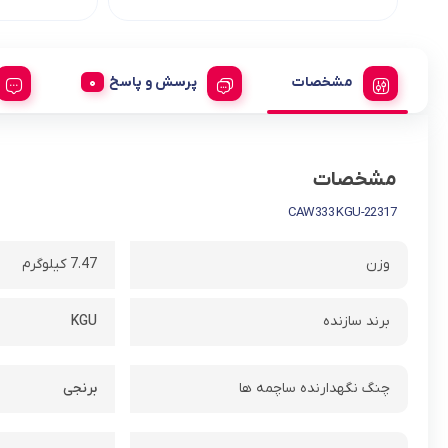
مشخصات
پرسش و پاسخ
مشخصات
22317-CAW333 KGU
وزن
7.47 کیلوگرم
برند سازنده
KGU
چنگ نگهدارنده ساچمه ها
برنجی