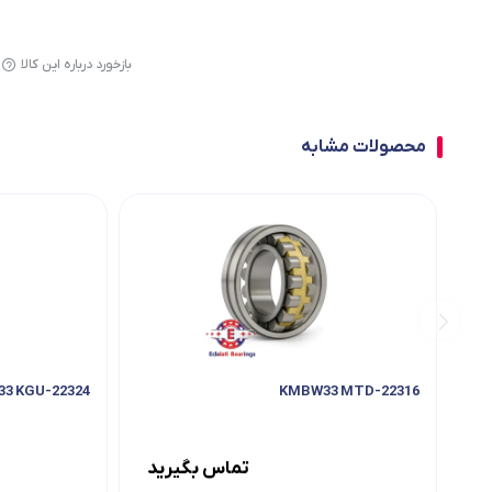
بازخورد درباره این کالا
محصولات مشابه
22324-CAKW33 KGU
22316-KMBW33 MTD
تماس بگیرید