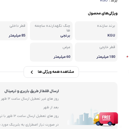
برند :
KGU
یاتاقان
یاتاقان حلزونی UCP
ویژگی‌های محصول
یاتاقان پایه کوتاه UCPA
برند سازنده
چنگ نگهدارنده ساچمه
قطر داخلی
ها
قلی )
یاتاقان چهارپیچ مربعی UCF
KGU
برنجی
85 میلیمتر
قطر خارجی
عرض
180 میلیمتر
60 میلیمتر
مشاهده همه ویژگی ها
ارسال فقط از طریق باربری و ترمینال
بعد از ظهر
روز های تعطیل ارسال ساعت 12 ظهر با ترمیال
در صورت نیاز اضطراری به بلبرینگ مورد ن