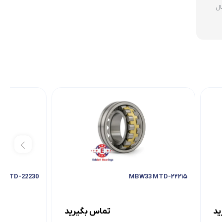
ال
22230-KMBW33 MTD
۲۲۲۱۵-MBW33 MTD
ید
تماس بگیرید