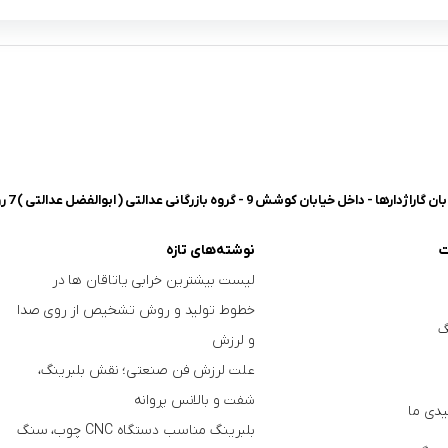
شش 9 - گروه بازرگانی عدالتی ( ابوالفضل عدالتی ) 7 روز هفته، 8 صبح تا 8 شب پاسخگوی شما هستیم.
ت
نوشته‌های تازه
لیست بیشترین خرابی‌ یاتاقان ها در
خطوط تولید و روش تشخیص از روی صدا
گ
و لرزش
علت لرزش فن صنعتی؛ نقش بلبرینگ،
شفت و بالانس پروانه
دی ما
بلبرینگ مناسب دستگاه CNC چوب، سنگ