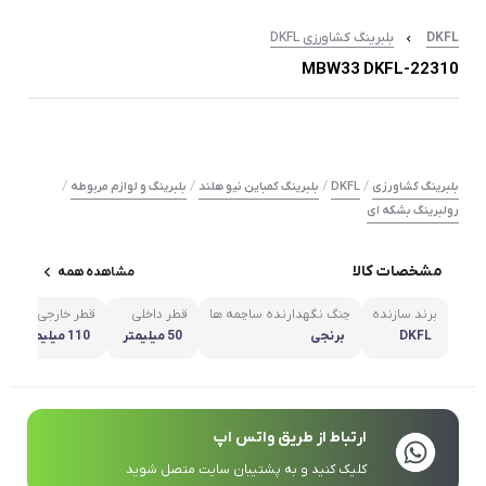
DKFL
بلبرینگ کشاورزی DKFL
22310-MBW33 DKFL
/
/
/
/
بلبرینگ کشاورزی
DKFL
بلبرینگ کمباین نیو هلند
بلبرینگ و لوازم مربوطه
رولبرینگ بشکه ای
مشخصات کالا
مشاهده همه
برند سازنده
چنگ نگهدارنده ساچمه ها
قطر داخلی
قطر خارجی
DKFL
برنجی
50 میلیمتر
110 میلیمتر
ارتباط از طریق واتس اپ
کلیک کنید و به پشتیبان سایت متصل شوید