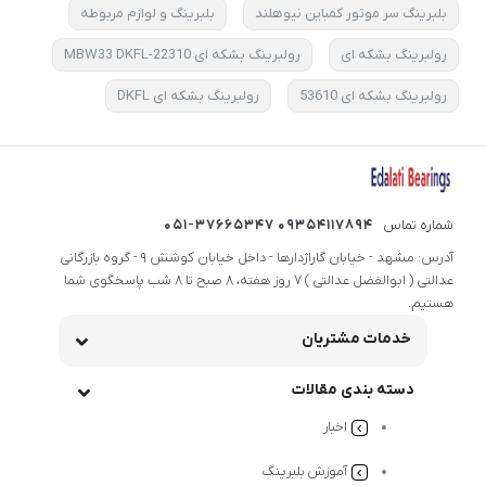
بلبرینگ سر موتور کمباین نیوهلند
بلبرینگ و لوازم مربوطه
رولبرینگ بشکه ای
رولبرینگ بشکه ای 22310-MBW33 DKFL
رولبرینگ بشکه ای 53610
رولبرینگ بشکه ای DKFL
شماره تماس
09354117894 051-37665347
آدرس: مشهد - خیابان گاراژدارها - داخل خیابان کوشش 9 - گروه بازرگانی
عدالتی ( ابوالفضل عدالتی ) 7 روز هفته، 8 صبح تا 8 شب پاسخگوی شما
هستیم.
خدمات مشتریان
دسته بندی مقالات
اخبار
آموزش بلبرینگ