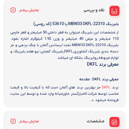
نقد و بررسی
نمایش بیشتر
بلبرینگ 22310-MBW33 DKFL یا 53610 (کد روسی)
از مشخصات این بلبرینگ میتوان به قطر داخلی 50 میلیمتر و قطر خارجی
110 میلیمتر و عرض 40 میلیمتر و وزن 1.92 کیلوگرم اشاره نمود.
بلبرینگ 22310-MBW33 DKFL تحت لیسانس آلمان با چنگ برنجی و جز
دسته بندی بلبریتگ کشاورزی,DKFL,بلبرینگ کمباین نیو هلند,بلبرینگ و
لوازم مربوطه,رولبرینگ بشکه ای میباشد.
معرفی برند DKFL
معرفی برند DKFL : مقدمه
برند
DKFL
جز بهترین برند های آلمان است که با کیفیت بالا و قیمت
مناسب توسط شرکت کامیارگستر خاورمیانه وارد شده و توسط این سایت
فروخته میشود. د...
مشخصات
نمایش بیشتر