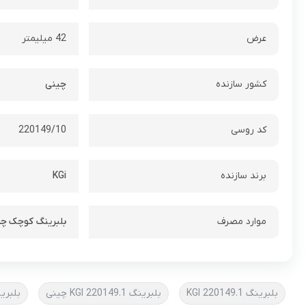
عرض
42 میلیمتر
کشور سازنده
چینی
کد روسی
220149/10
برند سازنده
KGi
موارد مصرف
بلبرینگ کوچک چر
بلبرینگ 220149.1 KGI
بلبرینگ 220149.1 KGI چینی
بلبرینگ 10