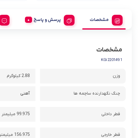
مشخصات
پرسش و پاسخ
مشخصات
220149.1 KGi
وزن
2.88 کیلوگرم
چنگ نگهدارنده ساچمه ها
آهنی
قطر داخلی
99.975 میلیمتر
قطر خارجی
156.975 میلیمتر