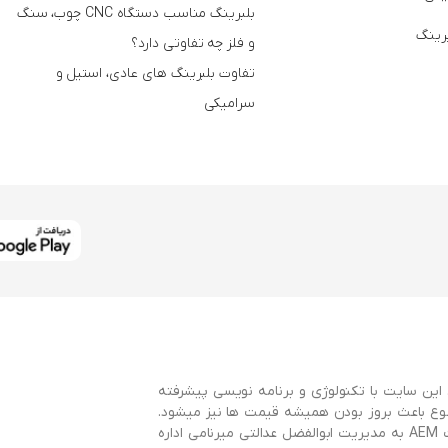
بلبرینگ مناسب دستگاه CNC چوب، سنگ
برینگ
و فلز چه تفاوتی دارد؟
تفاوت بلبرینگ های عادی، استیل و
سرامیکی
این سایت با تکنولوژی و برنامه نویسی پیشرفته
وع باعث بروز بودن همیشه قیمت ها نیز میشود.
این سایت با همکاری سایت AEMBearings و توسط گروه طراحی سایت AEM به مدیریت ابوالفضل عدالتی میرنامی اداره