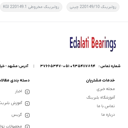
رولبرینگ 220149/10 چینی
رولبرینگ مخروطی 220149.1 KGI
شماره تماس :
09354117894 051-37665347
|
آدرس: مشهد - خیابان گاراژدارها - داخل خیابان کو
خدمات مشتریان
دسته بندی مقالا
مجله خبری
اخبار
آموزشگاه بلبرینگ
آموزش بلبرین
تماس با ما
درباره ما
گریس
محصولات تولی