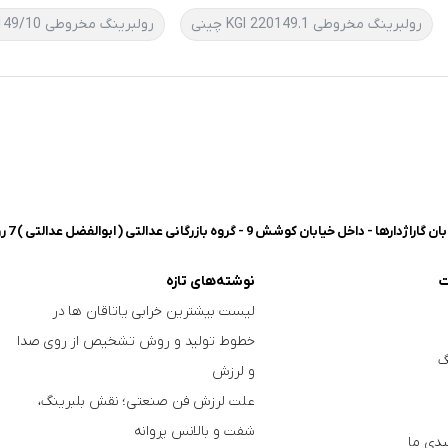
رولبرینگ مخروطی 220149.1 KGI چینی
رولبرینگ مخروطی 220149/10
شش 9 - گروه بازرگانی عدالتی ( ابوالفضل عدالتی ) 7 روز هفته، 8 صبح تا 8 شب پاسخگوی شما هستیم.
ت
نوشته‌های تازه
لیست بیشترین خرابی‌ یاتاقان ها در
خطوط تولید و روش تشخیص از روی صدا
گ
و لرزش
علت لرزش فن صنعتی؛ نقش بلبرینگ،
شفت و بالانس پروانه
دی ما