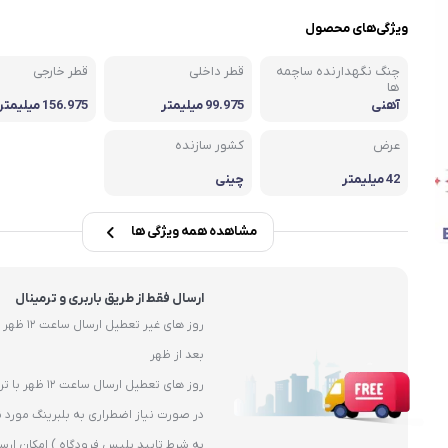
یاتاقان
ویژگی‌های محصول
یاتاقان حلزونی UCP
چنگ نگهدارنده ساچمه
قطر داخلی
قطر خارجی
یاتاقان پایه کوتاه UCPA
ها
آهنی
99.975 میلیمتر
156.975 میلیمتر
قلی )
یاتاقان چهارپیچ مربعی UCF
عرض
کشور سازنده
42 میلیمتر
چینی
مشاهده همه ویژگی ها
ارسال فقط از طریق باربری و ترمینال
بعد از ظهر
روز های تعطیل ارسال ساعت 12 ظهر با ترمیال
در صورت نیاز اضطراری به بلبرینگ مورد ن
به شرط تایید پلیس فرودگاه ) امکان ارس