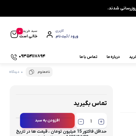
0
سبد خرید
کاربری
خالی است
ورود / ثبت نام
09354117894
رید
درباره ما
تماس با ما
0 دیدگاه
نامعلوم
یاتاقان چشمی دو پیچ UCFL
یاتاقان دایره ای چهار پیچ UCFC
یاتاقان کشویی UCT
تماس بگیرید
یاتاقان صنعتی
افزودن به سبد
چاکنت
توجه : تک فروشی نداریم ،
حداقل فاکتور 15 میلیون تومان ، قیمت ها در تاریخ