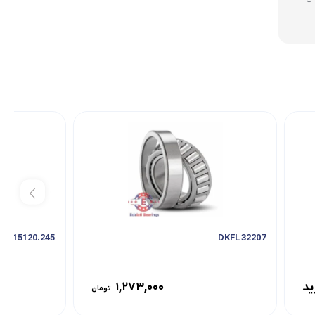
15120.245 DKFL
32207 DKFL
ید
۱,۲۷۳,۰۰۰
تومان