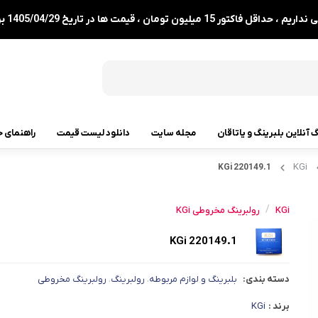
1 میلیون تومان ، قیمت ها در تاریخ 1405/04/29 بروزرسانی شدند.
گ آنلاین بلبرینگ و یاتاقان
مجله سایت
دانلود لیست قیمت
راهنمای خ
KGi
220149.1 KGi
رولبرینگ
رولبرینگ مخروطی
/
KGi
رولبرینگ مخروطی KGi
رولبرینگ بشکه ای
220149.1 KGi
رولبرینگ استوانه ای
دسته بندی:
بلبرینگ و لوازم مربوطه
رولبرینگ
رولبرینگ مخروطی
،
،
رولبرینگ بشکه ای کفگرد
برند :
KGi