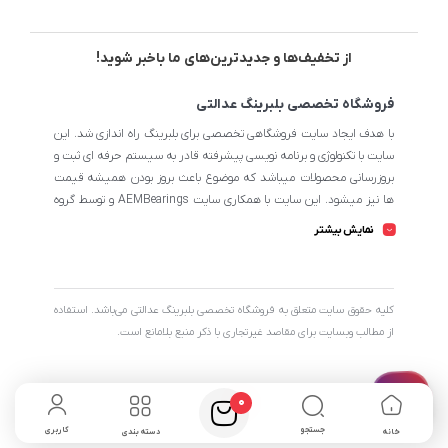
از تخفیف‌ها و جدیدترین‌های ما باخبر شوید!
فروشگاه تخصصی بلبرینگ عدالتی
با هدف ایجاد سایت فروشگاهی تخصصی برای بلبرینگ راه اندازی شد. این
سایت با تکنولوژی و برنامه نویسی پیشرفته قادر به سیستم حرفه ای ثبت و
بروزرسانی محصولات میباشد که موضوع باعث بروز بودن همیشه قیمت
ها نیز میشود. این سایت با همکاری سایت AEMBearings و توسط گروه
طراحی سایت AEM به مدیریت ابوالفضل عدالتی میرنامی اداره میشود.
نمایش بیشتر
تمامی محصولات سایت از نظر اطلاعات تخصصی تا جای ممکن در بیشترین
حالت خود است تا مشتریان بتوانند با اطلاعات کامل محصولات را از
فروشگاه انتخاب و خریداری نمایند.
کليه حقوق سايت متعلق به فروشگاه تخصصی بلبرینگ عدالتی می‌باشد. استفاده
از مطالب وبسایت برای مقاصد غیرتجاری با ذکر منبع بلامانع است.
0
جستجو
کاربری
خانه
دسته بندی