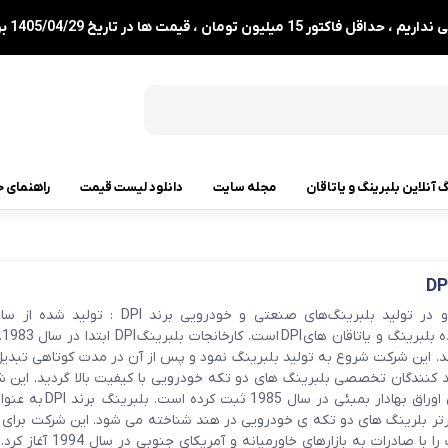
1 میلیون تومان ، قیمت ها در تاریخ 1405/04/29 بروزرسانی شدند.
گ آنلاین بلبرینگ و یاتاقان
مجله سایت
دانلود لیست قیمت
راهنمای خ
رولبرینگ
رولبرینگ مخروطی
رولبرینگ بشکه ای
GWD
. این شرکت شروع به تولید بلبرینگ نمود و پس از آن در مدت کوتاهی تبدیل
رولبرینگ استوانه ای
ید کنندگان تخصصی بلبرینگ های دو تکه خودرویی با کیفیت بالا گردید. این ش
خود را در بورس اوراق بهادار بمبئی در سال 985
رولبرینگ بشکه ای کفگرد
رتر بلرینگ های دو تکه ی خودرویی در هند شناخته می شود. این شرکت برای او
صادرات بلبرینگ را با صادرات به بازارهای خاورمیانه