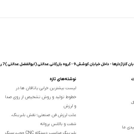
شش 9 - گروه بازرگانی عدالتی ( ابوالفضل عدالتی ) 7 روز هفته، 8 صبح تا 8 شب پاسخگوی شما هستیم.
ت
نوشته‌های تازه
لیست بیشترین خرابی‌ یاتاقان ها در
خطوط تولید و روش تشخیص از روی صدا
گ
و لرزش
علت لرزش فن صنعتی؛ نقش بلبرینگ،
شفت و بالانس پروانه
دی ما
بلبرینگ مناسب دستگاه CNC چوب، سنگ