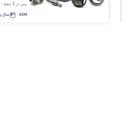
پس از 3 دهه ، برند DPI به یکی از بزرگترین برندهای بلبرینگ ساخت هند .در سراسر جهان ش ...
بلبرینگ شعاعی
AEM
5 سال پیش
بلبرینگ شعاعی ( UC )
بلبرینگ شعاعی کروی ( قل 