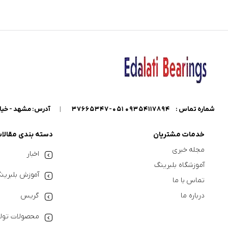
شماره تماس :
09354117894 051-37665347
|
آدرس: مشهد - خیابان گاراژدارها - داخل خیابان کو
خدمات مشتریان
دسته بندی مقالا
مجله خبری
اخبار
آموزشگاه بلبرینگ
آموزش بلبرین
تماس با ما
درباره ما
گریس
محصولات تولی