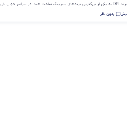
یاتاقان
یاتاقان حلزونی UCP
بدون نظر
یاتاقان پایه کوتاه UCPA
قلی )
یاتاقان چهارپیچ مربعی UCF