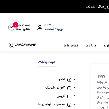
0
سبد خرید
کاربری
خالی است
ورود / ثبت نام
09354117894
رید
درباره ما
تماس با ما
یاتاقان چشمی دو پیچ UCFL
موضوعات
یاتاقان دایره ای چهار پیچ UCFC
برند DPI: پیشرو در تولید بلبرینگ‌های صنعتی و خودرویی برند DPI : تولید شده از سال 1983.
یاتاقان کشویی UCT
اخبار
 تولید کننده بلبرینگ و یاتاقان های DPI است. کارخانجات بلبرینگ DPI ابتدا در سال 1983. در پونه
 به یکی
یاتاقان صنعتی
آموزش بلبرینگ
رکت نام
گریس
1 ثبت کرده است. بلبرینگ برند DPI به عنوان یکی از
چاکنت
لین بار
محصولات تولیدی ما
 و آمریکای جنوبی در سال 1994 آغاز کرد. امروزه و