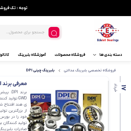
توجه : تک فروشی نداریم ، حداقل فاکتور 5
دسته بندی ها
فروشگاه محصولات
آموزشگاه بلبرینگ
کاتالو
فروشگاه تخصصی بلبرینگ عدالتی
بلبرینگ چینی DPI
بلبرینگ و لوازم مربوطه
بلبرینگ
معرفی برند DPI
بلبرینگ های مصرفی خودرو
بلبرینگ خود تنظیم
خرداد
17
بلبرینگ تماس زاویه ای
گریس
ی هند افتتاح شد
بلبرینگ شیار عمیق
از بزرگترین تول
کاسه نمد
بلبرینگ قفلی
تولید کنندگان ب
بلبرینگ های کفگرد 3 تیکه