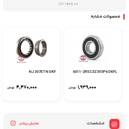
نیز وجود دارد
محصولات مشابه
NJ 307ETN DKF
6011-2RSC3Z3V3P6 DKFL
۴,۴۷۰,۰۰۰
۱,۹۳۹,۰۰۰
تومان
تومان
مشخصات
نمایش بیشتر