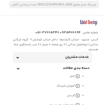
بلبرینگ شیار عمیق 6202-2RSC3Z3V3P6 DKFL تحت لیسانس آلمان
شماره تماس
09354117894 051-37665347
آدرس: مشهد - خیابان گاراژدارها - داخل خیابان کوشش 9 - گروه بازرگانی
عدالتی ( ابوالفضل عدالتی ) 7 روز هفته، 8 صبح تا 8 شب پاسخگوی شما
هستیم.
خدمات مشتریان
دسته بندی مقالات
اخبار
آموزش بلبرینگ
گریس
محصولات تولیدی ما