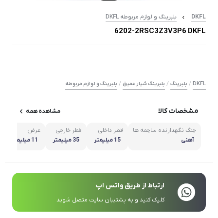
DKFL
بلبرینگ و لوازم مربوطه DKFL
6202-2RSC3Z3V3P6 DKFL
/
/
/
DKFL
بلبرینگ
بلبرینگ شیار عمیق
بلبرینگ و لوازم مربوطه
مشخصات کالا
مشاهده همه
چنگ نگهدارنده ساچمه ها
قطر داخلی
قطر خارجی
عرض
آهنی
15 میلیمتر
35 میلیمتر
11 میلیمتر
ارتباط از طریق واتس اپ
کلیک کنید و به پشتیبان سایت متصل شوید