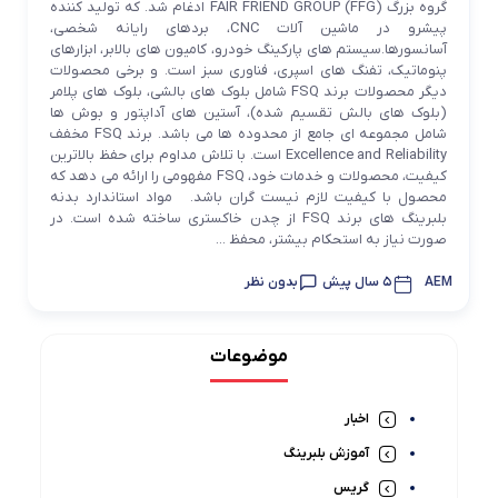
گروه بزرگ FAIR FRIEND GROUP (FFG) ادغام شد. که تولید کننده
پیشرو در ماشین آلات CNC، بردهای رایانه شخصی،
آسانسورها.سیستم های پارکینگ خودرو، کامیون های بالابر، ابزارهای
پنوماتیک، تفنگ های اسپری، فناوری سبز است. و برخی محصولات
دیگر محصولات برند FSQ شامل بلوک های بالشی، بلوک های پلامر
(بلوک های بالش تقسیم شده)، آستین های آداپتور و بوش ها
شامل مجموعه ای جامع از محدوده ها می باشد. برند FSQ مخفف
Excellence and Reliability است. با تلاش مداوم برای حفظ بالاترین
کیفیت، محصولات و خدمات خود، FSQ مفهومی را ارائه می دهد که
محصول با کیفیت لازم نیست گران باشد. مواد استاندارد بدنه
بلبرینگ های برند FSQ از چدن خاکستری ساخته شده است. در
صورت نیاز به استحکام بیشتر، محفظ ...
AEM
5 سال پیش
بدون نظر
موضوعات
اخبار
آموزش بلبرینگ
گریس