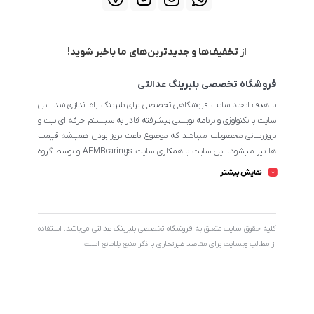
از تخفیف‌ها و جدیدترین‌های ما باخبر شوید!
فروشگاه تخصصی بلبرینگ عدالتی
با هدف ایجاد سایت فروشگاهی تخصصی برای بلبرینگ راه اندازی شد. این
سایت با تکنولوژی و برنامه نویسی پیشرفته قادر به سیستم حرفه ای ثبت و
بروزرسانی محصولات میباشد که موضوع باعث بروز بودن همیشه قیمت
ها نیز میشود. این سایت با همکاری سایت AEMBearings و توسط گروه
طراحی سایت AEM به مدیریت ابوالفضل عدالتی میرنامی اداره میشود.
نمایش بیشتر
تمامی محصولات سایت از نظر اطلاعات تخصصی تا جای ممکن در بیشترین
حالت خود است تا مشتریان بتوانند با اطلاعات کامل محصولات را از
فروشگاه انتخاب و خریداری نمایند.
کليه حقوق سايت متعلق به فروشگاه تخصصی بلبرینگ عدالتی می‌باشد. استفاده
از مطالب وبسایت برای مقاصد غیرتجاری با ذکر منبع بلامانع است.