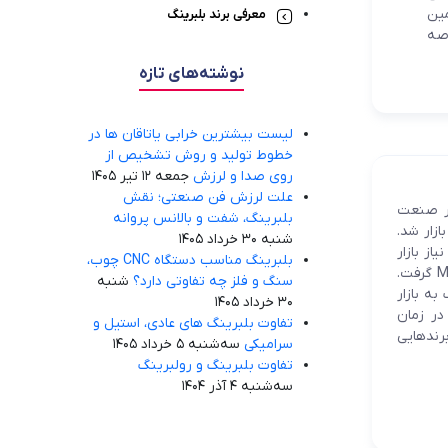
تولیدات
مین
معرفی برند بلبرینگ
اصه
نوشته‌های تازه
لیست بیشترین خرابی‌ یاتاقان ها در
خطوط تولید و روش تشخیص از
روی صدا و لرزش
جمعه 12 تیر 1405
علت لرزش فن صنعتی؛ نقش
رندهای معتبر در صنعت
بلبرینگ، شفت و بالانس پروانه
ازار شد.
شنبه 30 خرداد 1405
رک نیاز بازار
بلبرینگ مناسب دستگاه CNC چوب،
ایران به بلبرینگ‌هایی با قیمت مناسب و کیفیت بالا، تصمیم به واردات بلبرینگ تحت نام MTD گرفت.
سنگ و فلز چه تفاوتی دارد؟
شنبه
رینگ به بازار
30 خرداد 1405
شد. در زمان
تفاوت بلبرینگ های عادی، استیل و
برندهایی
سرامیکی
سه‌شنبه 5 خرداد 1405
تفاوت بلبرینگ و رولبرینگ
سه‌شنبه 4 آذر 1404