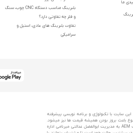
دی ما
بلبرینگ مناسب دستگاه CNC چوب، سنگ
برینگ
و فلز چه تفاوتی دارد؟
تفاوت بلبرینگ های عادی، استیل و
سرامیکی
این سایت با تکنولوژی و برنامه نویسی پیشرفته
وع باعث بروز بودن همیشه قیمت ها نیز میشود.
این سایت با همکاری سایت AEMBearings و توسط گروه طراحی سایت AEM به مدیریت ابوالفضل عدالتی میرنامی اداره
 بیشترین حالت خود است تا مشتریان بتوانند با