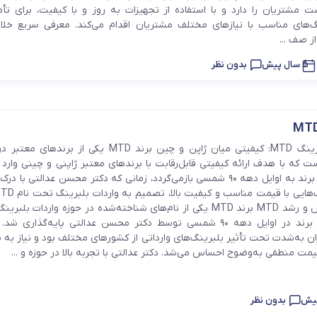
یاتاقان
ت مشتریان را دارد و با استفاده از تجهیزات به‌ روز و با کیفیت، برای تأ
گ‌های مناسب با نیازهای مختلف مشتریان اقدام می‌کند. معرفی سریع خل
یاتاقان حلزونی UCP
ز صف ...
یاتاقان پایه کوتاه UCPA
5 سال پیش
بدون نظر
قلی )
یاتاقان چهارپیچ مربعی UCF
معرفی برند بلبرینگ MTD: کیفیتی میان ژاپن و چین برند MTD یکی از ب
ست که با هدف ارائه کیفیتی قابل‌رقابت با برندهای معتبر ژاپنی و چینی وارد ب
آغاز فعالیت این برند به اوایل دهه ۹۰ شمسی بازمی‌گردد، زمانی که دکتر محسن عدالتی با د
تاریخچه تأسیس و رشد MTD برند MTD یکی از نام‌های شناخته‌شده در حوزه واردات بلب
ایران است. این برند در اوایل دهه ۹۰ شمسی توسط دکتر محسن عدالتی پایه‌گذاری 
ران به‌شدت تحت تأثیر بلبرینگ‌های وارداتی از کشورهای مختلف بود و نیاز به 
قیمت منطقی به‌وضوح احساس می‌شد. دکتر عدالتی با تجربه بالا در حوزه و ...
بدون نظر