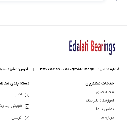
شماره تماس :
09354117894 051-37665347
|
آدرس: مشهد - خیابان گاراژدارها - داخل خیابان کو
خدمات مشتریان
دسته بندی مقالا
مجله خبری
اخبار
آموزشگاه بلبرینگ
آموزش بلبرین
تماس با ما
درباره ما
گریس