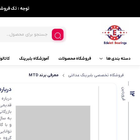
توجه : تک فروشی نداریم ، حداقل فاکتور 5
دسته بندی ها
فروشگاه محصولات
آموزشگاه بلبرینگ
کاتالو
فروشگاه تخصصی بلبرینگ عدالتی
معرفی برند MTD
بلبرینگ و لوازم مربوطه
بلبرینگ
درباره
فروردین
بلبرینگ های مصرفی خودرو
بلبرینگ خود تنظیم
12
درباره
بلبرینگ تماس زاویه ای
گریس
بازرگا
بلبرینگ شیار عمیق
به سال‌
کاسه نمد
و با گ
بلبرینگ قفلی
توانای
گروه ب
بلبرینگ های کفگرد 3 تیکه