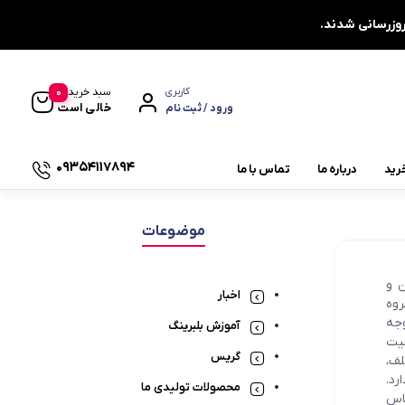
0
سبد خرید
کاربری
خالی است
ورود / ثبت نام
09354117894
رید
درباره ما
تماس با ما
یاتاقان چشمی دو پیچ UCFL
موضوعات
یاتاقان دایره ای چهار پیچ UCFC
ن و
یاتاقان کشویی UCT
اخبار
ال سابقه) گروه
وجه
یاتاقان صنعتی
آموزش بلبرینگ
فیت
گریس
لف،
چاکنت
رد.
محصولات تولیدی ما
ساس