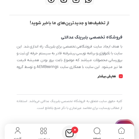
از تخفیف‌ها و جدیدترین‌های ما باخبر شوید!
فروشگاه تخصصی بلبرینگ عدالتی
با هدف ایجاد سایت فروشگاهی تخصصی برای بلبرینگ راه اندازی شد. این
سایت با تکنولوژی و برنامه نویسی پیشرفته قادر به سیستم حرفه ای ثبت و
بروزرسانی محصولات میباشد که موضوع باعث بروز بودن همیشه قیمت
ها نیز میشود. این سایت با همکاری سایت AEMBearings و توسط گروه
طراحی سایت AEM به مدیریت ابوالفضل عدالتی میرنامی اداره میشود.
نمایش بیشتر
تمامی محصولات سایت از نظر اطلاعات تخصصی تا جای ممکن در بیشترین
حالت خود است تا مشتریان بتوانند با اطلاعات کامل محصولات را از
فروشگاه انتخاب و خریداری نمایند.
کليه حقوق سايت متعلق به فروشگاه تخصصی بلبرینگ عدالتی می‌باشد. استفاده
از مطالب وبسایت برای مقاصد غیرتجاری با ذکر منبع بلامانع است.
0
جستجو
کاربری