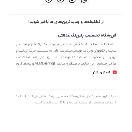
از تخفیف‌ها و جدیدترین‌های ما باخبر شوید!
فروشگاه تخصصی بلبرینگ عدالتی
با هدف ایجاد سایت فروشگاهی تخصصی برای بلبرینگ راه اندازی شد. این
سایت با تکنولوژی و برنامه نویسی پیشرفته قادر به سیستم حرفه ای ثبت و
بروزرسانی محصولات میباشد که موضوع باعث بروز بودن همیشه قیمت
ها نیز میشود. این سایت با همکاری سایت AEMBearings و توسط گروه
طراحی سایت AEM به مدیریت ابوالفضل عدالتی میرنامی اداره میشود.
نمایش بیشتر
تمامی محصولات سایت از نظر اطلاعات تخصصی تا جای ممکن در بیشترین
حالت خود است تا مشتریان بتوانند با اطلاعات کامل محصولات را از
فروشگاه انتخاب و خریداری نمایند.
کليه حقوق سايت متعلق به فروشگاه تخصصی بلبرینگ عدالتی می‌باشد. استفاده
از مطالب وبسایت برای مقاصد غیرتجاری با ذکر منبع بلامانع است.