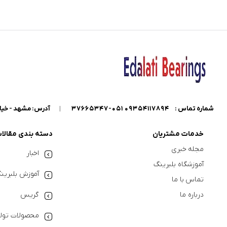
شماره تماس :
09354117894 051-37665347
|
آدرس: مشهد - خیابان گاراژدارها - داخل خیابان کو
خدمات مشتریان
دسته بندی مقالا
مجله خبری
اخبار
آموزشگاه بلبرینگ
آموزش بلبرین
تماس با ما
درباره ما
گریس
محصولات تولی