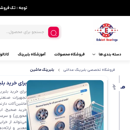
توجه : تک فروشی نداریم ، حداقل فاکتور 5
دسته بندی ها
فروشگاه محصولات
آموزشگاه بلبرینگ
کاتالو
فروشگاه تخصصی بلبرینگ عدالتی
بلبرینگ ماشین
بلبرینگ و لوازم مربوطه
بلبرینگ
برای خرید بل
بلبرینگ های مصرفی خودرو
بلبرینگ خود تنظیم
مهر
9
برای خرید بلبری
بلبرینگ تماس زاویه ای
تجهیزات صنعتی
گریس
ماشین‌آلات دارن
بلبرینگ شیار عمیق
خرید صحیح، ابت
کاسه نمد
محوری) و سرعت 
بلبرینگ قفلی
می‌تواند از خرا
معتبر و ارائه‌د
بلبرینگ های کفگرد 3 تیکه