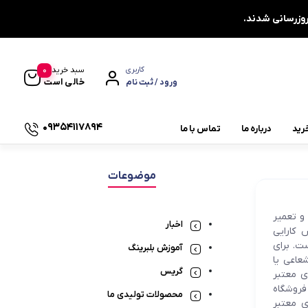
0
سبد خرید
کاربری
خالی است
ورود / ثبت نام
09354117894
رید
درباره ما
تماس با ما
یاتاقان چشمی دو پیچ UCFL
موضوعات
یاتاقان دایره ای چهار پیچ UCFC
و تعمیر
یاتاقان کشویی UCT
اخبار
کارایی
ت. برای
یاتاقان صنعتی
آموزش بلبرینگ
عاعی یا
گریس
ی معتبر
چاکنت
فروشگاه
محصولات تولیدی ما
ای معتبر