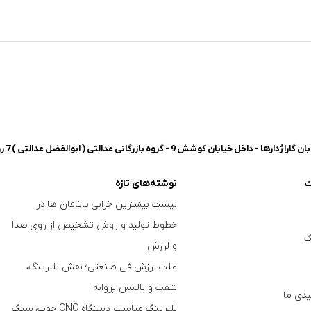
شش 9 - گروه بازرگانی عدالتی ( ابوالفضل عدالتی ) 7 روز هفته، 8 صبح تا 8 شب پاسخگوی شما هستیم.
ت
نوشته‌های تازه
لیست بیشترین خرابی‌ یاتاقان ها در
خطوط تولید و روش تشخیص از روی صدا
گ
و لرزش
علت لرزش فن صنعتی؛ نقش بلبرینگ،
شفت و بالانس پروانه
دی ما
بلبرینگ مناسب دستگاه CNC چوب، سنگ