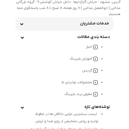
آدرس: مشهد - خیابان گاراژدارها - داخل خیابان کوشش 9 - گروه بازرگانی
عدالتی ( ابوالفضل عدالتی ) 7 روز هفته، 8 صبح تا 8 شب پاسخگوی شما
هستیم.
خدمات مشتریان
دسته بندی مقالات
اخبار
آموزش بلبرینگ
گریس
محصولات تولیدی ما
معرفی برند بلبرینگ
نوشته‌های تازه
لیست بیشترین خرابی‌ یاتاقان ها در خطوط
تولید و روش تشخیص از روی صدا و لرزش
علت لرزش فن صنعتی؛ نقش بلبرینگ، شفت و