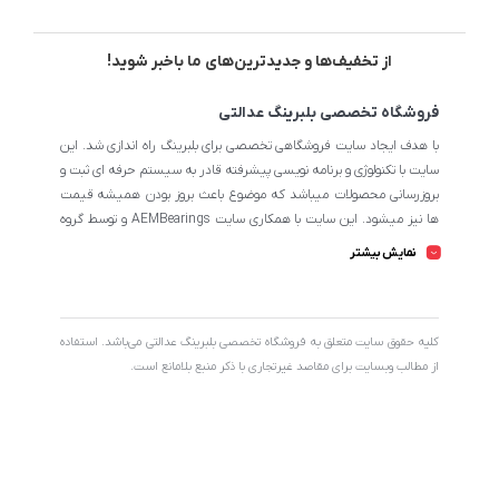
از تخفیف‌ها و جدیدترین‌های ما باخبر شوید!
فروشگاه تخصصی بلبرینگ عدالتی
با هدف ایجاد سایت فروشگاهی تخصصی برای بلبرینگ راه اندازی شد. این
سایت با تکنولوژی و برنامه نویسی پیشرفته قادر به سیستم حرفه ای ثبت و
بروزرسانی محصولات میباشد که موضوع باعث بروز بودن همیشه قیمت
ها نیز میشود. این سایت با همکاری سایت AEMBearings و توسط گروه
طراحی سایت AEM به مدیریت ابوالفضل عدالتی میرنامی اداره میشود.
نمایش بیشتر
تمامی محصولات سایت از نظر اطلاعات تخصصی تا جای ممکن در بیشترین
حالت خود است تا مشتریان بتوانند با اطلاعات کامل محصولات را از
فروشگاه انتخاب و خریداری نمایند.
کليه حقوق سايت متعلق به فروشگاه تخصصی بلبرینگ عدالتی می‌باشد. استفاده
از مطالب وبسایت برای مقاصد غیرتجاری با ذکر منبع بلامانع است.