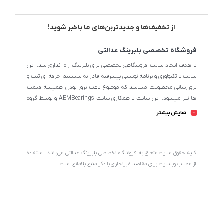
از تخفیف‌ها و جدیدترین‌های ما باخبر شوید!
فروشگاه تخصصی بلبرینگ عدالتی
با هدف ایجاد سایت فروشگاهی تخصصی برای بلبرینگ راه اندازی شد. این
سایت با تکنولوژی و برنامه نویسی پیشرفته قادر به سیستم حرفه ای ثبت و
بروزرسانی محصولات میباشد که موضوع باعث بروز بودن همیشه قیمت
ها نیز میشود. این سایت با همکاری سایت AEMBearings و توسط گروه
طراحی سایت AEM به مدیریت ابوالفضل عدالتی میرنامی اداره میشود.
نمایش بیشتر
تمامی محصولات سایت از نظر اطلاعات تخصصی تا جای ممکن در بیشترین
حالت خود است تا مشتریان بتوانند با اطلاعات کامل محصولات را از
فروشگاه انتخاب و خریداری نمایند.
کليه حقوق سايت متعلق به فروشگاه تخصصی بلبرینگ عدالتی می‌باشد. استفاده
از مطالب وبسایت برای مقاصد غیرتجاری با ذکر منبع بلامانع است.