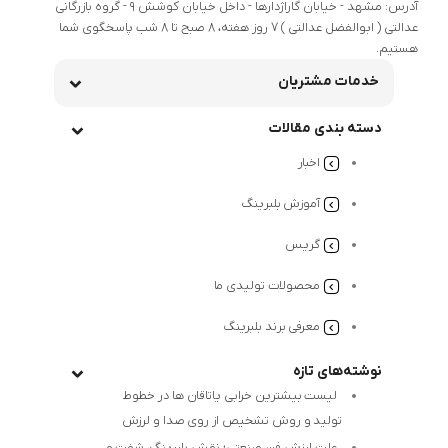
آدرس: مشهد - خیابان گاراژدارها - داخل خیابان کوشش 9 - گروه بازرگانی
عدالتی ( ابوالفضل عدالتی ) 7 روز هفته، 8 صبح تا 8 شب پاسخگوی شما
هستیم.
خدمات مشتریان
دسته بندی مقالات
اخبار
آموزش بلبرینگ
گریس
محصولات تولیدی ما
معرفی برند بلبرینگ
نوشته‌های تازه
لیست بیشترین خرابی‌ یاتاقان ها در خطوط
تولید و روش تشخیص از روی صدا و لرزش
علت لرزش فن صنعتی؛ نقش بلبرینگ، شفت و