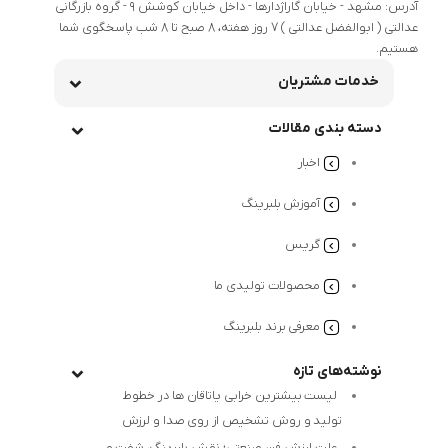
آدرس: مشهد - خیابان گاراژدارها - داخل خیابان کوشش 9 - گروه بازرگانی
عدالتی ( ابوالفضل عدالتی ) 7 روز هفته، 8 صبح تا 8 شب پاسخگوی شما
هستیم.
خدمات مشتریان
دسته بندی مقالات
اخبار
آموزش بلبرینگ
گریس
محصولات تولیدی ما
معرفی برند بلبرینگ
نوشته‌های تازه
لیست بیشترین خرابی‌ یاتاقان ها در خطوط
تولید و روش تشخیص از روی صدا و لرزش
علت لرزش فن صنعتی؛ نقش بلبرینگ، شفت و