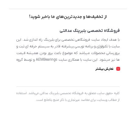
از تخفیف‌ها و جدیدترین‌های ما باخبر شوید!
فروشگاه تخصصی بلبرینگ عدالتی
با هدف ایجاد سایت فروشگاهی تخصصی برای بلبرینگ راه اندازی شد. این
سایت با تکنولوژی و برنامه نویسی پیشرفته قادر به سیستم حرفه ای ثبت و
بروزرسانی محصولات میباشد که موضوع باعث بروز بودن همیشه قیمت
ها نیز میشود. این سایت با همکاری سایت AEMBearings و توسط گروه
طراحی سایت AEM به مدیریت ابوالفضل عدالتی میرنامی اداره میشود.
نمایش بیشتر
تمامی محصولات سایت از نظر اطلاعات تخصصی تا جای ممکن در بیشترین
حالت خود است تا مشتریان بتوانند با اطلاعات کامل محصولات را از
فروشگاه انتخاب و خریداری نمایند.
کليه حقوق سايت متعلق به فروشگاه تخصصی بلبرینگ عدالتی می‌باشد. استفاده
از مطالب وبسایت برای مقاصد غیرتجاری با ذکر منبع بلامانع است.