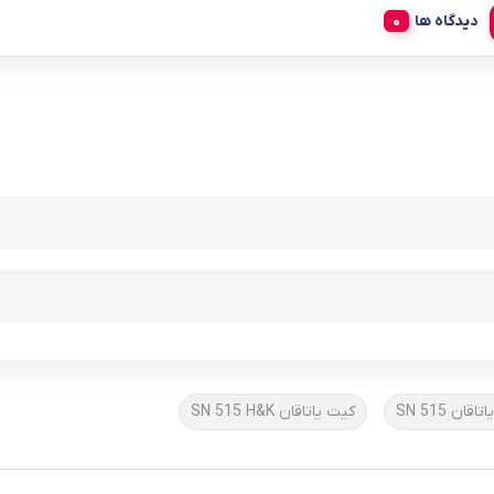
دیدگاه ها
قان SN 515
کیت یاتاقان SN 515 H&K