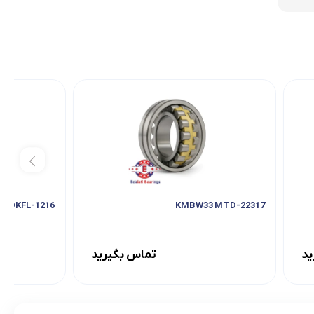
1216-KH DKFL
22317-KMBW33 MTD
ید
تماس بگیرید