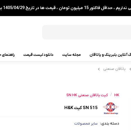
1 میلیون تومان ، قیمت ها در تاریخ 1405/04/29 بروزرسانی شدند.
گ آنلاین بلبرینگ و یاتاقان
مجله سایت
دانلود لیست قیمت
راهنمای خ
یاتاقان صنعتی
رولبرینگ
رولبرینگ مخروطی
/
HK
کیت یاتاقان صنعتی SN HK
رولبرینگ بشکه ای
SN 515 کیت H&K
رولبرینگ استوانه ای
رولبرینگ بشکه ای کفگرد
دسته بندی:
سایر محصولات