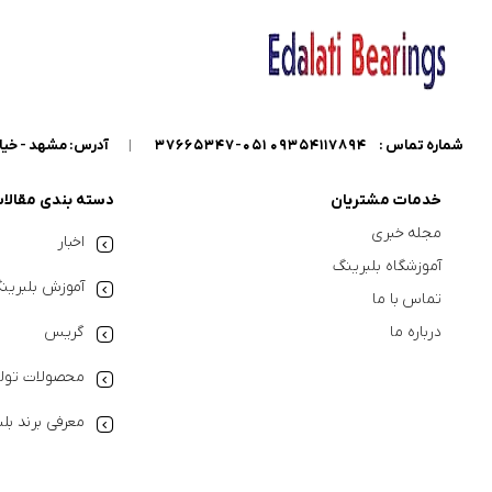
شماره تماس :
09354117894 051-37665347
|
آدرس: مشهد - خیابان گاراژدارها - داخل خیابان کو
خدمات مشتریان
دسته بندی مقالا
مجله خبری
اخبار
آموزشگاه بلبرینگ
آموزش بلبرین
تماس با ما
درباره ما
گریس
محصولات تولی
معرفی برند بل