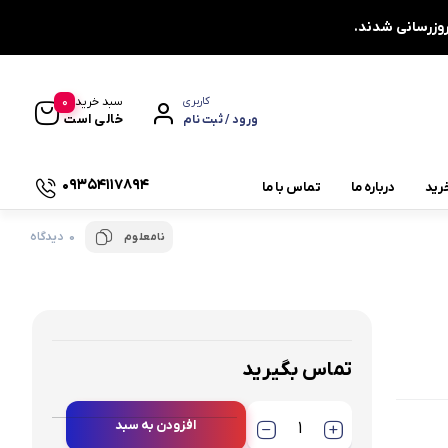
0
سبد خرید
کاربری
خالی است
ورود / ثبت نام
09354117894
رید
درباره ما
تماس با ما
0 دیدگاه
نامعلوم
یاتاقان چشمی دو پیچ UCFL
یاتاقان دایره ای چهار پیچ UCFC
یاتاقان کشویی UCT
یاتاقان صنعتی
تماس بگیرید
چاکنت
افزودن به سبد
توجه : تک فروشی نداریم ،