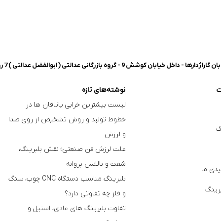
شش 9 - گروه بازرگانی عدالتی ( ابوالفضل عدالتی ) 7 روز هفته، 8 صبح تا 8 شب پاسخگوی شما هستیم.
ت
نوشته‌های تازه
لیست بیشترین خرابی‌ یاتاقان ها در
خطوط تولید و روش تشخیص از روی صدا
گ
و لرزش
علت لرزش فن صنعتی؛ نقش بلبرینگ،
شفت و بالانس پروانه
دی ما
بلبرینگ مناسب دستگاه CNC چوب، سنگ
برینگ
و فلز چه تفاوتی دارد؟
تفاوت بلبرینگ های عادی، استیل و