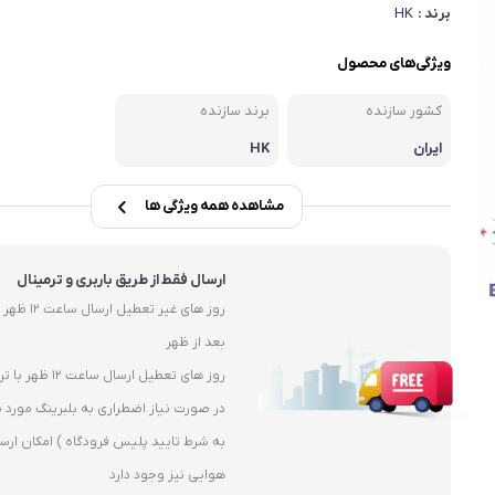
یاتاقان
برند :
HK
یاتاقان حلزونی UCP
ویژگی‌های محصول
یاتاقان پایه کوتاه UCPA
کشور سازنده
برند سازنده
قلی )
یاتاقان چهارپیچ مربعی UCF
ایران
HK
مشاهده همه ویژگی ها
ارسال فقط از طریق باربری و ترمینال
بعد از ظهر
روز های تعطیل ارسال ساعت 12 ظهر با ترمیال
در صورت نیاز اضطراری به بلبرینگ مورد ن
به شرط تایید پلیس فرودگاه ) امکان ارس
هوایی نیز وجود دارد