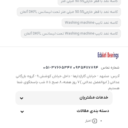
کاسه نمد با قطر خارجی50.55 میلی متر
کاسه نمد با قطر خارجی50.55 میلی متر تحت لیسانس DKFL آلمان
کاسه نمد تایپ Washing machine
کاسه نمد تایپ Washing machine تحت لیسانس DKFL آلمان
شماره تماس
09354117894 051-37665347
آدرس: مشهد - خیابان گاراژدارها - داخل خیابان کوشش 9 - گروه بازرگانی
عدالتی ( ابوالفضل عدالتی ) 7 روز هفته، 8 صبح تا 8 شب پاسخگوی شما
هستیم.
خدمات مشتریان
دسته بندی مقالات
اخبار