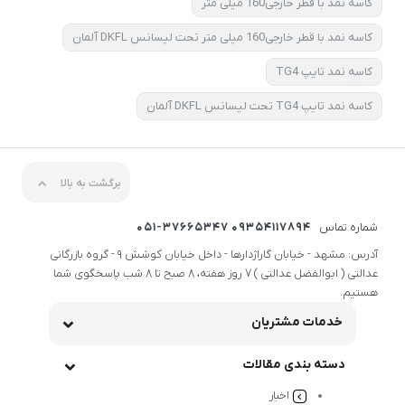
کاسه نمد با قطر خارجی160 میلی متر
کاسه نمد با قطر خارجی160 میلی متر تحت لیسانس DKFL آلمان
کاسه نمد تایپ TG4
کاسه نمد تایپ TG4 تحت لیسانس DKFL آلمان
برگشت به بالا
شماره تماس
09354117894 051-37665347
آدرس: مشهد - خیابان گاراژدارها - داخل خیابان کوشش 9 - گروه بازرگانی
عدالتی ( ابوالفضل عدالتی ) 7 روز هفته، 8 صبح تا 8 شب پاسخگوی شما
هستیم.
خدمات مشتریان
دسته بندی مقالات
اخبار