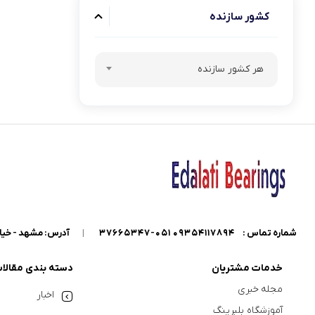
کشور سازنده
هر کشور سازنده
شماره تماس :
09354117894 051-37665347
|
آدرس: مشهد - خیابان گاراژدارها - داخل خیابان کو
خدمات مشتریان
دسته بندی مقالا
مجله خبری
اخبار
آموزشگاه بلبرینگ