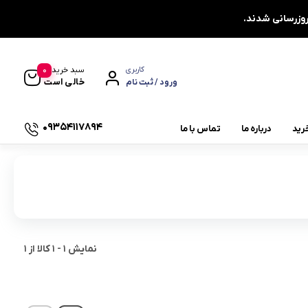
0
سبد خرید
کاربری
خالی است
ورود / ثبت نام
09354117894
رید
درباره ما
تماس با ما
یاتاقان چشمی دو پیچ UCFL
یاتاقان دایره ای چهار پیچ UCFC
یاتاقان کشویی UCT
یاتاقان صنعتی
نمایش
1
-
1
کالا از
1
چاکنت