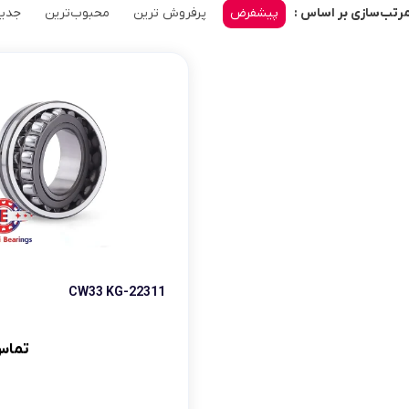
یاتاقان
پیشفرض
پرفروش ترین
محبوب‌ترین
جدید
رتب‌سازی بر اساس :
یاتاقان حلزونی UCP
یاتاقان پایه کوتاه UCPA
قلی )
یاتاقان چهارپیچ مربعی UCF
22311-CW33 KG
تماس