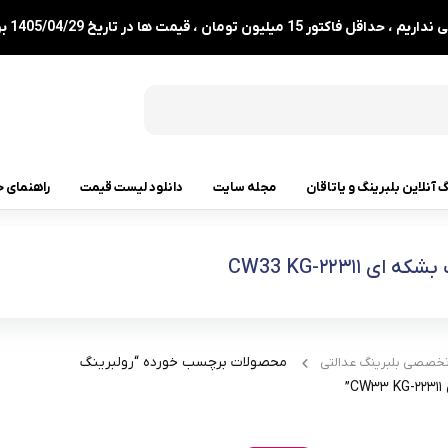
1 میلیون تومان ، قیمت ها در تاریخ 1405/04/29 بروزرسانی شدند.
گ آنلاین بلبرینگ و یاتاقان
مجله سایت
دانلود لیست قیمت
راهنمای خ
رولبرینگ
ای ۲۲۳۱۱-CW33 KG
رولبرینگ مخروطی
رولبرینگ بشکه ای
محصولات برچسب خورده “رولبرینگ
تخصصی بلبرینگ عدالتی
رولبرینگ استوانه ای
C”
رولبرینگ بشکه ای کفگرد